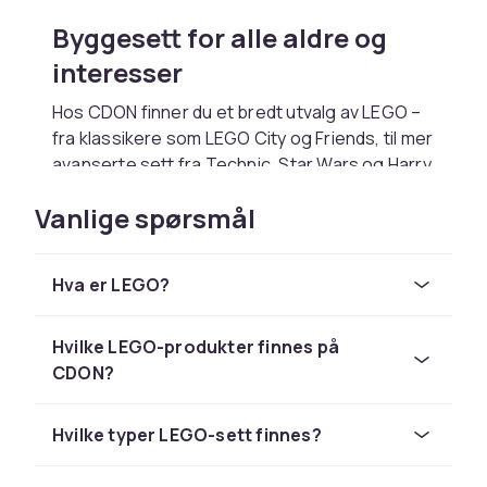
Byggesett for alle aldre og
interesser
Hos CDON finner du et bredt utvalg av LEGO –
fra klassikere som LEGO City og Friends, til mer
avanserte sett fra Technic, Star Wars og Harry
Potter. Enten du liker å følge instruksjonene til
Vanlige spørsmål
punkt og prikke, eller bygge helt fritt, finnes
det noe for deg. Noen sett er perfekte for lek
– andre for å stå på en hylle. Og det beste av
Hva er LEGO?
alt? Det er alltid mer å oppdage.
For barn, voksne – og
Hvilke LEGO-produkter finnes på
fantasien imellom
CDON?
LEGO passer like godt for barn i byggefasen
Hvilke typer LEGO-sett finnes?
som for voksne som liker puslespill, struktur
og nostalgi. Det er en gave som går hjem