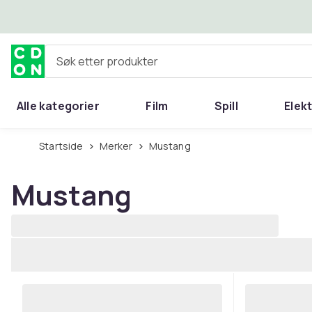
Hopp til hovedinnhold
Søk etter produkter
Alle kategorier
Film
Spill
Elek
Startside
Merker
Mustang
Mustang