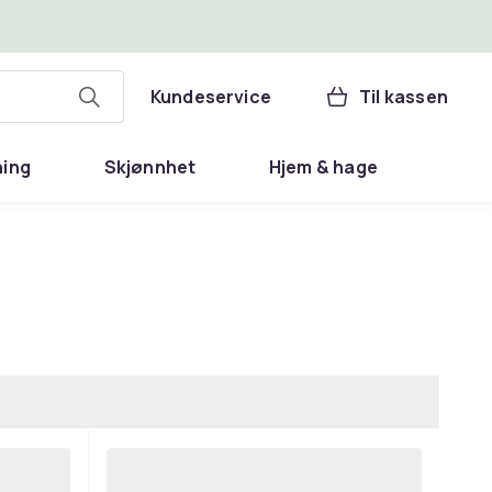
Kundeservice
Til kassen
ning
Skjønnhet
Hjem & hage