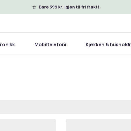
Bare 399 kr. igjen til fri frakt!
tronikk
Mobiltelefoni
Kjøkken & hushold