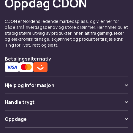
Oppdag CDON
CDON er Nordens ledende markedsplass, og vi er her for
både små hverdagsbehov og store drømmer. Her finner du et
stadig større utvalg av produkter innen alt fra gaming, leker
og elektronikk til hage, skjønnhet og produkter til kjæledyr.
Ting for livet, rett og slett.
Betalingsalternativ
Hjelp og informasjon
Vanlige spørsmål
Handle trygt
Spor pakke
Betaling
Oppdage
Angre & returner her
Levering