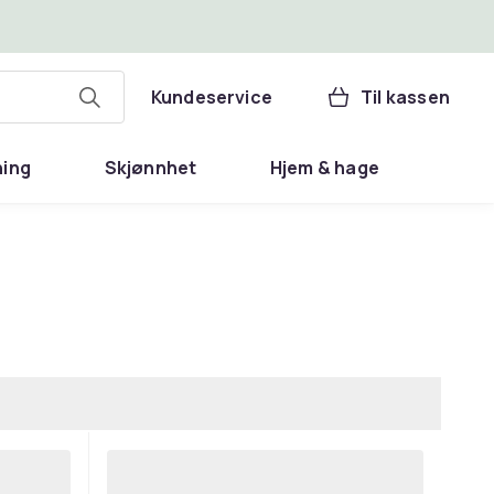
Kundeservice
Til kassen
ning
Skjønnhet
Hjem & hage