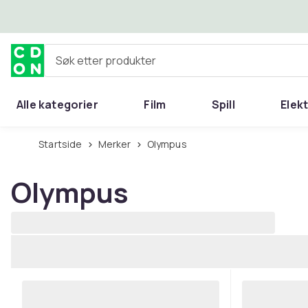
Hopp til hovedinnhold
Søk etter produkter
Alle kategorier
Film
Spill
Elek
Startside
Merker
Olympus
Olympus