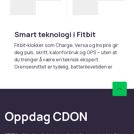
Smart teknologi i Fitbit
Fitbit-klokker som
Charge
,
Versa
og
Inspire
gir
deg puls, skritt, kaloriforbruk og GPS – uten at
du trenger å være en teknisk ekspert.
Grensesnittet er tydelig, batterilevetiden er
lang, og klokkene passer like godt inn i
treningen din som på kontoret.
Søvn, stress og restitusjon –
på ordentlig
Oppdag CDON
Med Fitbits smarte sensorer kan du spore
søvnmønstrene dine, få hjelp til å stresse ned
og finne balanse i hverdagen. Det er ikke bare