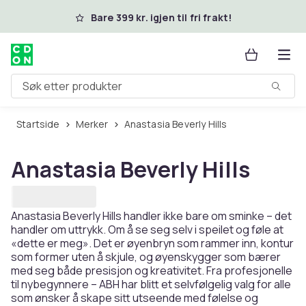
Hopp til hovedinnhold
Bare 399 kr. igjen til fri frakt!
Søk etter produkter
Startside
Merker
Anastasia Beverly Hills
Anastasia Beverly Hills
Anastasia Beverly Hills handler ikke bare om sminke – det
handler om uttrykk. Om å se seg selv i speilet og føle at
«dette er meg». Det er øyenbryn som rammer inn, kontur
som former uten å skjule, og øyenskygger som bærer
med seg både presisjon og kreativitet. Fra profesjonelle
til nybegynnere – ABH har blitt et selvfølgelig valg for alle
som ønsker å skape sitt utseende med følelse og