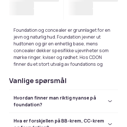
Foundation og concealer er grunnlaget for en
jevn og naturlig hud. Foundation jevner ut
hudtonen og gir en enhetlig base, mens
concealer dekker spesifikke ujevnheter som
mørke ringer, kviser og rødhet. Hos CDON
finner du et stort utvalg av foundations og
concealere i alle nyanser og formuleringer.
Vanlige spørsmål
Finn riktig foundation for din
hudtype
Hvordan finner man riktig nyanse på
Flytende foundation passer de fleste hudtyper
foundation?
og finnes i alt fra lett til full dekning.
Kremfoundation gir mer dekning og passer tørr
Hva er forskjellen på BB-krem, CC-krem
hud, mens mineralpudder gir en lett og