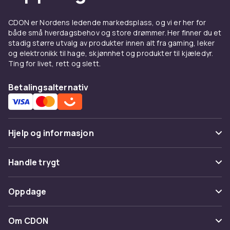
hud. Fullfør basen med
rouge og bronzer
for
varme og
highlighter
for glød. Bestill
CDON er Nordens ledende markedsplass, og vi er her for
både små hverdagsbehov og store drømmer. Her finner du et
foundation og concealer på CDON for trygg
stadig større utvalg av produkter innen alt fra gaming, leker
handel og rask levering.
og elektronikk til hage, skjønnhet og produkter til kjæledyr.
Ting for livet, rett og slett.
Betalingsalternativ
Hjelp og informasjon
Vanlige spørsmål
Handle trygt
Spor pakke
Betaling
Oppdage
Angre & returner her
Levering
Kategorier
Kontakt oss
Om CDON
Vilkår & policy