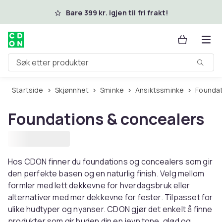
Hopp til hovedinnhold
Bare 399 kr. igjen til fri frakt!
Søk etter produkter
Startside
Skjønnhet
Sminke
Ansiktssminke
Founda
Foundations & concealers
Hos CDON finner du foundations og concealers som gir
den perfekte basen og en naturlig finish. Velg mellom
formler med lett dekkevne for hverdagsbruk eller
alternativer med mer dekkevne for fester. Tilpasset for
ulike hudtyper og nyanser. CDON gjør det enkelt å finne
produkter som gir huden din en jevn tone, glød og