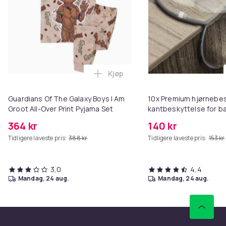
Kjøp
Legg Guardians Of The Galaxy Bo
Guardians Of The Galaxy Boys I Am
10x Premium hjørnebe
Groot All-Over Print Pyjama Set
kantbeskyttelse for b
364 kr
140 kr
Tidligere laveste pris:
388 kr
Tidligere laveste pris:
153 kr
3,0
4,4
mandag, 24 aug.
mandag, 24 aug.