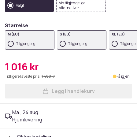
Vis tilgjengelige
Valgt
alternativer
Størrelse
M (EU)
S (EU)
XL (EU)
Tilgjengelig
Tilgjengelig
Tilgjengel
1 016 kr
Tidligere laveste pris:
1 480 kr
Få igjen
Legg i handlekurv
Legg Trespass Womens/Ladie
Ma., 24 aug.
Hjemlevering