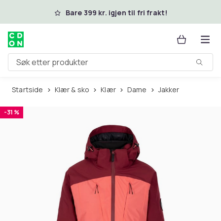
Hopp til hovedinnhold
Bare 399 kr. igjen til fri frakt!
Søk etter produkter
Startside
Klær & sko
Klær
Dame
Jakker
-31 %