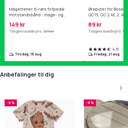
Magetrener, 6-rørs fotpedal
Øreputer for Bose QC
motstandsbånd - mage- og
QC15, QC 2 AE 2, AE 
kjernetrening, yoga og
SoundTrue, SoundLin
149 kr
89 kr
hjemmegymnastikk Purple
Tidligere laveste pris:
209 kr
Tidligere laveste pris:
99 
4,6
tirsdag, 18 aug.
fredag, 21 aug.
Anbefalinger til dig
-6 %
-8 %