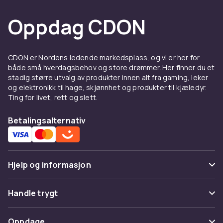
Oppdag CDON
CDON er Nordens ledende markedsplass, og vi er her for
både små hverdagsbehov og store drømmer. Her finner du et
stadig større utvalg av produkter innen alt fra gaming, leker
og elektronikk til hage, skjønnhet og produkter til kjæledyr.
Ting for livet, rett og slett.
Betalingsalternativ
Hjelp og informasjon
Vanlige spørsmål
Handle trygt
Spor pakke
Betaling
Oppdage