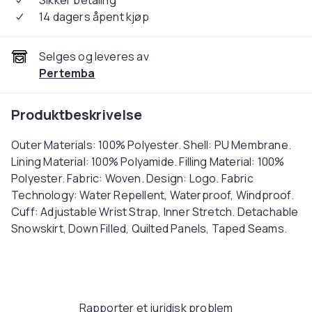
Sikker betaling
14 dagers åpent kjøp
Selges og leveres av
Pertemba
Produktbeskrivelse
Outer Materials: 100% Polyester. Shell: PU Membrane.
Lining Material: 100% Polyamide. Filling Material: 100%
Polyester. Fabric: Woven. Design: Logo. Fabric
Technology: Water Repellent, Waterproof, Windproof.
Cuff: Adjustable Wrist Strap, Inner Stretch. Detachable
Snowskirt, Down Filled, Quilted Panels, Taped Seams.
Neckline: High-Neck, Hooded. Sleeve-Type: Long-
Sleeved. Hood Features: Adjustable, Drawcord, Zip-
Off. Fit: Slim. Pockets: 2 Chest Pockets, Zip, 2 Side
Pockets, Ski Pass Pocket, Audio. Fastening: Full Zip.
Rapporter et juridisk problem