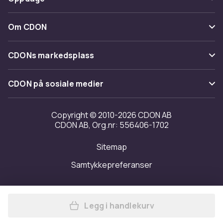
Angre & returner her
Levering
Kategorier
Kontakt oss
Om CDON
Vilkår & policy
Varemerker
Om oss
Tilbakekallinger
CDONs markedsplass
Guider
Kundeanmeldelser
Merchant Help Center
CDON på sosiale medier
Jobbe på CDON
Investor relations
Copyright © 2010-2026 CDON AB
CDON AB, Org.nr: 556406-1702
Tilgjengelighet
Sitemap
Samtykkepreferanser
Legg i handlekurv
Legg Trespass Womens/Ladie