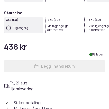
Størrelse
3XL (EU)
4XL (EU)
5XL (EU)
Vis tilgjengelige
Vis tilgjengelig
Tilgjengelig
alternativer
alternativer
438 kr
På lager
Legg i handlekurv
Legg Russell Mens Set-in S
Fr., 21 aug.
Hjemlevering
Sikker betaling
14 dagers åpent kjøp