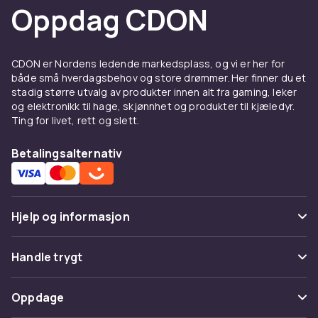
Oppdag CDON
CDON er Nordens ledende markedsplass, og vi er her for
både små hverdagsbehov og store drømmer. Her finner du et
stadig større utvalg av produkter innen alt fra gaming, leker
og elektronikk til hage, skjønnhet og produkter til kjæledyr.
Ting for livet, rett og slett.
Betalingsalternativ
Hjelp og informasjon
Vanlige spørsmål
Handle trygt
Spor pakke
Betaling
Oppdage
Angre & returner her