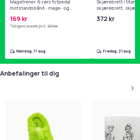
Magetrener, 6-rørs fotpedal
Skjærebrett i titan, 
motstandsbånd - mage- og
skjærebrett, skjæreb
kjernetrening, yoga og
stål, BPA-fri (2 stk.)
169 kr
372 kr
hjemmegymnastikk Pink
Tidligere laveste pris:
201 kr
mandag, 17 aug.
fredag, 21 aug.
Anbefalinger til dig