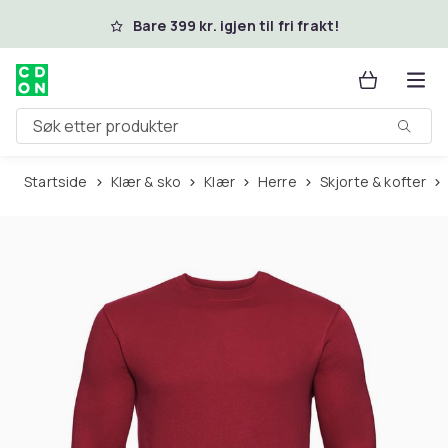
Hopp til hovedinnhold
Bare 399 kr. igjen til fri frakt!
Søk etter produkter
Startside
Klær & sko
Klær
Herre
Skjorte & kofter