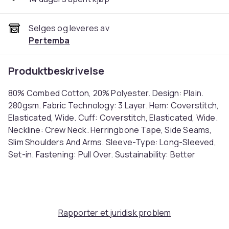
Selges og leveres av
Pertemba
Produktbeskrivelse
80% Combed Cotton, 20% Polyester. Design: Plain.
280gsm. Fabric Technology: 3 Layer. Hem: Coverstitch,
Elasticated, Wide. Cuff: Coverstitch, Elasticated, Wide.
Neckline: Crew Neck. Herringbone Tape, Side Seams,
Slim Shoulders And Arms. Sleeve-Type: Long-Sleeved,
Set-in. Fastening: Pull Over. Sustainability: Better
Cotton Initiative, Oeko-Tex Standard 100 Certified,
WRAP Certified. XS: 36 in. S: 38 in. M: 40 in. L: 42 in. XL:
44 in. XXL: 46 in. 3XL: 48 in. 4XL: 50 in. 5XL: 52 in. Ref:
UTRW8936
Rapporter et juridisk problem
Farge