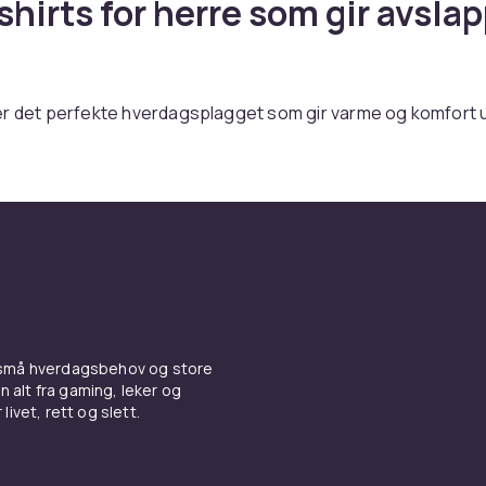
hirts for herre som gir avsla
er det perfekte hverdagsplagget som gir varme og komfort 
. Hos CDON finner du sweatshirts i bomullsfleece, french t
er. Rask levering.
 og passformer
atshirts er den klassiske modellen. Oversized modeller gir
ok. Slim fit gir en mer nedtonet silhuett. Raglanermer gir ek
het. Halvglidelås tilbyr temperaturregulering.
ale og kvalitet
 små hverdagsbehov og store
n alt fra gaming, leker og
livet, rett og slett.
 med børstet innside gir mykhet og varme. French terry er 
ergangssesonger. Økologisk bomull og gjenvunnet polyeste
 velge bærekraftig.