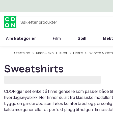
Hopp til hovedinnhold
Søk etter produkter
Alle kategorier
Film
Spill
Elek
Startside
Klær & sko
Klær
Herre
Skjorte & koft
Sweatshirts
CDON gjør det enkelt å finne gensere som passer både til
hverdagsøyeblikk. Her finner du alt fra klassiske modeller t
bygge en garderobe som føles komfortabel og personlig. En
kalde morgener eller et perfekt plagg til helgen, finnes 