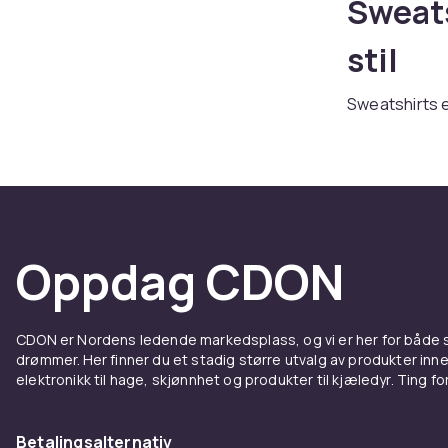
Sweats
stil
Sweatshirts 
hoodens hette
blandmaterial
Stiler
Crew neck swe
Oppdag CDON
streetwear-lo
bevegelsesfri
Materi
CDON er Nordens ledende markedsplass, og vi er her for både
drømmer. Her finner du et stadig større utvalg av produkter inne
elektronikk til hage, skjønnhet og produkter til kjæledyr. Ting for 
Bomullsfleece
og passer ov
det enklere å
Betalingsalternativ