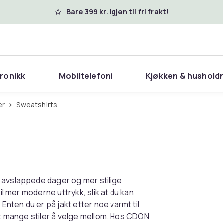
Bare 399 kr. igjen til fri frakt!
tronikk
Mobiltelefoni
Kjøkken & hushold
er
Sweatshirts
 avslappede dager og mer stilige
il mer moderne uttrykk, slik at du kan
ten du er på jakt etter noe varmt til
det mange stiler å velge mellom. Hos CDON