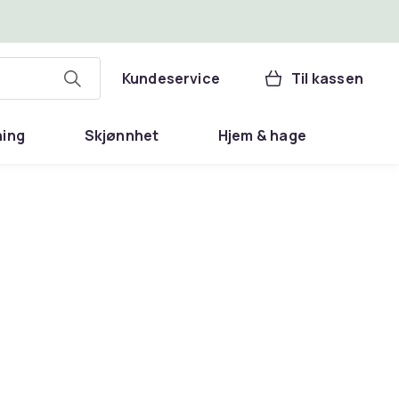
Kundeservice
Til kassen
ning
Skjønnhet
Hjem & hage