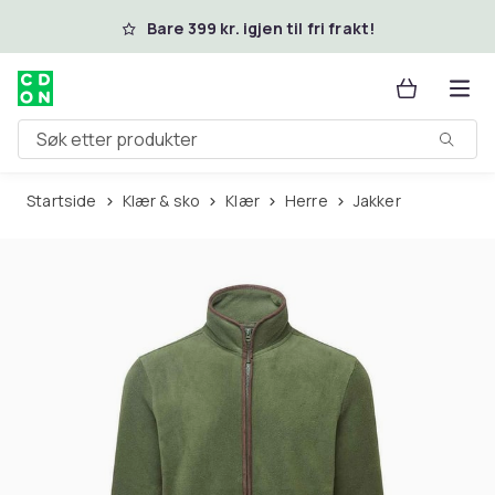
Hopp til hovedinnhold
Bare 399 kr. igjen til fri frakt!
Søk etter produkter
Startside
Klær & sko
Klær
Herre
Jakker