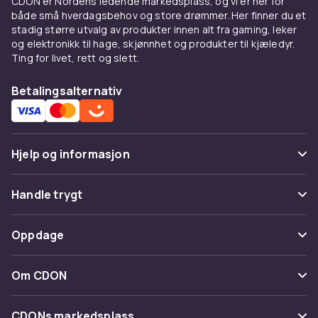
CDON er Nordens ledende markedsplass, og vi er her for
både små hverdagsbehov og store drømmer. Her finner du et
stadig større utvalg av produkter innen alt fra gaming, leker
og elektronikk til hage, skjønnhet og produkter til kjæledyr.
Ting for livet, rett og slett.
Betalingsalternativ
Hjelp og informasjon
Vanlige spørsmål
Handle trygt
Spor pakke
Betaling
Oppdage
Angre & returner her
Levering
Kategorier
Kontakt oss
Om CDON
Vilkår & policy
Varemerker
Om oss
Tilbakekallinger
CDONs markedsplass