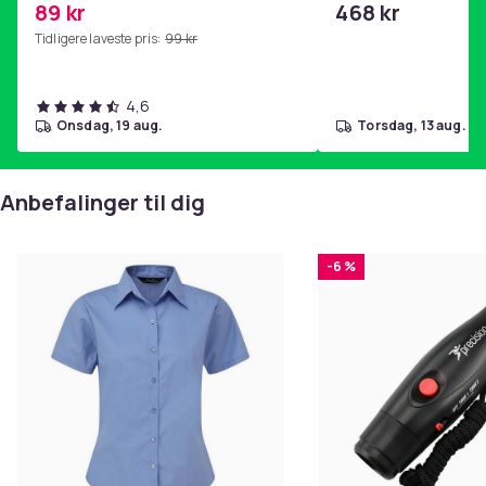
89 kr
468 kr
Tidligere laveste pris:
99 kr
4,6
onsdag, 19 aug.
torsdag, 13 aug.
Anbefalinger til dig
-6 %