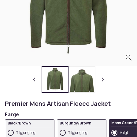
Premier Mens Artisan Fleece Jacket
Farge
Moss Green/
Black/Brown
Burgundy/Brown
Tilgjengelig
Tilgjengelig
Valgt