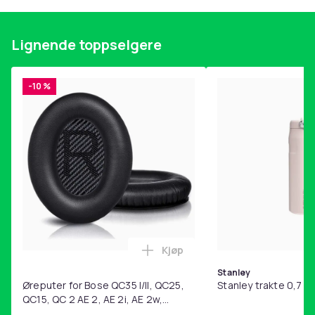
00bebc7b-13c9-4c44-9f64-30ed62cf2d32
Produktsikkerhetsinformasjon
Lignende toppselgere
-10 %
Kjøp
Legg Øreputer for Bose QC35 I/
Stanley
Øreputer for Bose QC35 I/II, QC25,
Stanley trakte 0,7 l,
QC15, QC 2 AE 2, AE 2i, AE 2w,
SoundTrue, SoundLink Black