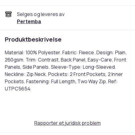
Selges og leveres av
Pertemba
Produktbeskrivelse
Material: 100% Polyester. Fabric: Fleece. Design: Plain.
260gsm. Trim: Contrast. Back Panel, Easy-Care, Front
Panels, Side Panels. Sleeve-Type: Long-Sleeved.
Neckline: Zip Neck. Pockets: 2 Front Pockets, 2 Inner
Pockets. Fastening: Full Length, Two Way Zip. Ref:
UTPC5654
Farge
Moss Green/Brown
Størrelse
Rapporter et juridisk problem
S (EU)
Artikkel nr.