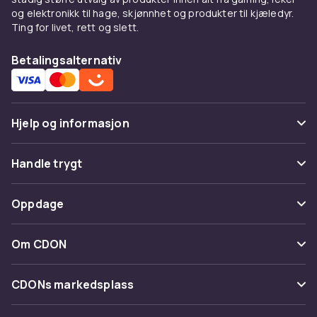
og elektronikk til hage, skjønnhet og produkter til kjæledyr.
Ting for livet, rett og slett.
Betalingsalternativ
Hjelp og informasjon
Vanlige spørsmål
Handle trygt
Spor pakke
Betaling
Oppdage
Angre & returner her
Levering
Kategorier
Kontakt oss
Om CDON
Vilkår & policy
Varemerker
Om oss
Tilbakekallinger
CDONs markedsplass
Guider
Kundeanmeldelser