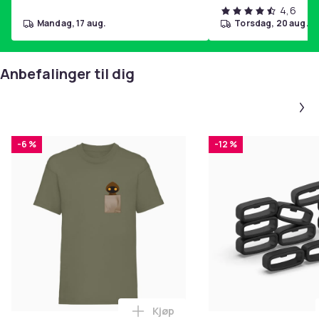
4,6
mandag, 17 aug.
torsdag, 20 aug.
Anbefalinger til dig
-6 %
-12 %
Kjøp
Legg Star Wars Unisex Adult Jaw