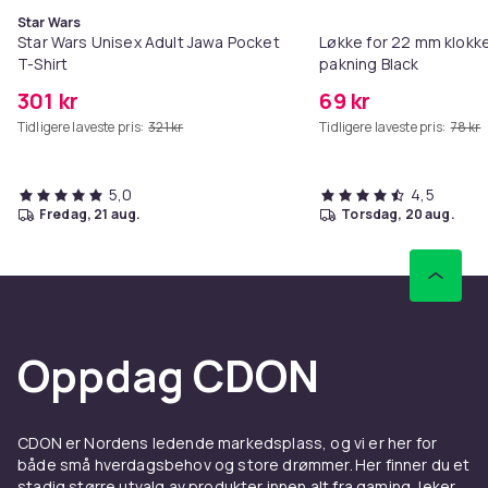
Star Wars
Star Wars Unisex Adult Jawa Pocket
Løkke for 22 mm klokke
T-Shirt
pakning Black
301 kr
69 kr
Tidligere laveste pris:
321 kr
Tidligere laveste pris:
78 kr
5,0
4,5
fredag, 21 aug.
torsdag, 20 aug.
Oppdag CDON
CDON er Nordens ledende markedsplass, og vi er her for
både små hverdagsbehov og store drømmer. Her finner du et
stadig større utvalg av produkter innen alt fra gaming, leker