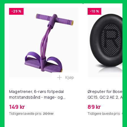
-29 %
-10 %
Kjøp
Legg Magetrener, 6-rørs fotp
Magetrener, 6-rørs fotpedal
Øreputer for Bose QC
motstandsbånd - mage- og
QC15, QC 2 AE 2, AE 
kjernetrening, yoga og
SoundTrue, SoundLin
149 kr
89 kr
hjemmegymnastikk Purple
Tidligere laveste pris:
209 kr
Tidligere laveste pris:
99 