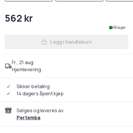
562 kr
På lager
Legg i handlekurv
Legg NASA Mens Insignia Lo
Fr., 21 aug.
Hjemlevering
Sikker betaling
14 dagers åpent kjøp
Selges og leveres av
Pertemba