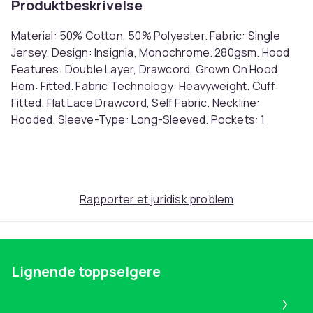
Produktbeskrivelse
Material: 50% Cotton, 50% Polyester. Fabric: Single
Jersey. Design: Insignia, Monochrome. 280gsm. Hood
Features: Double Layer, Drawcord, Grown On Hood.
Hem: Fitted. Fabric Technology: Heavyweight. Cuff:
Fitted. Flat Lace Drawcord, Self Fabric. Neckline:
Hooded. Sleeve-Type: Long-Sleeved. Pockets: 1
Kangaroo Pocket. Fastening: Pull Over. 100% Officially
Licensed. Ref: UTBI2209
Farge
Black
Rapporter et juridisk problem
Størrelse
XL (EU)
Artikkel nr.
Lignende toppselgere
6535c835-4533-4ad2-ae38-7fc1fb6078ee
Pa
Produktsikkerhetsinformasjon