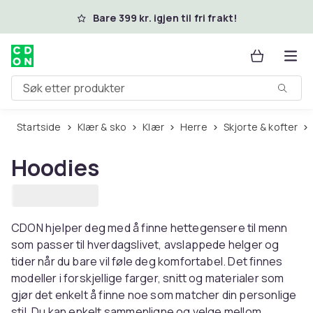
Hopp til hovedinnhold
Bare 399 kr. igjen til fri frakt!
Søk etter produkter
Startside
Klær & sko
Klær
Herre
Skjorte & kofter
Hoodies
CDON hjelper deg med å finne hettegensere til menn
som passer til hverdagslivet, avslappede helger og
tider når du bare vil føle deg komfortabel. Det finnes
modeller i forskjellige farger, snitt og materialer som
gjør det enkelt å finne noe som matcher din personlige
stil. Du kan enkelt sammenligne og velge mellom