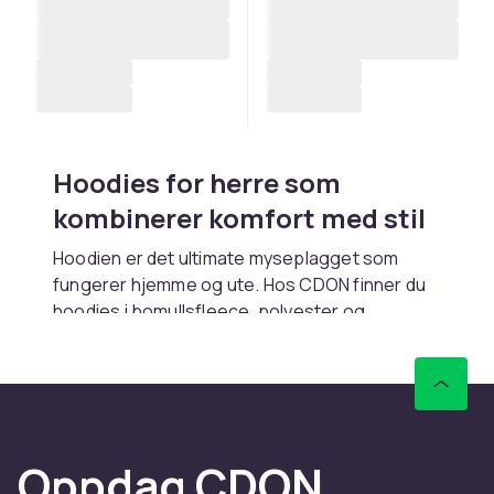
Hoodies for herre som
kombinerer komfort med stil
Hoodien er det ultimate myseplagget som
fungerer hjemme og ute. Hos CDON finner du
hoodies i bomullsfleece, polyester og
blandmaterialer med glidelås eller pullover-
modell. Rask levering.
Pullover kontra
glidelåshoodie
Oppdag CDON
Pulloverhoodien gir et renere look. Hoodie med