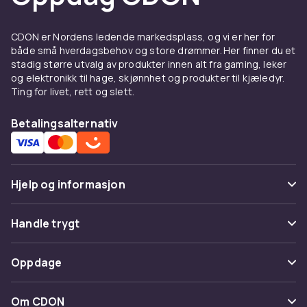
gjennomgående glidelås er enklere å ta av og
på. Halvglidelås kombinerer det beste fra
CDON er Nordens ledende markedsplass, og vi er her for
begge verdener.
både små hverdagsbehov og store drømmer. Her finner du et
stadig større utvalg av produkter innen alt fra gaming, leker
Materiale og passform
og elektronikk til hage, skjønnhet og produkter til kjæledyr.
Ting for livet, rett og slett.
Bomullsfleece med børstet innside gir
maksimal mykhet og varme. Lett french terry er
Betalingsalternativ
svalere. Slim fit gir moderne passform,
oversized gir streetwear-følelse.
Å bære hoodie
Hjelp og informasjon
Under en
jeansjakke
eller
parka
som lag-på-
Vanlige spørsmål
lag. Med
jeans
til hverdags. Med
mysklær
til
Handle trygt
hjemmebruk.
Spor pakke
Betaling
Oppdage
Kjøp hoodies på CDON
Angre & returner her
Levering
Utforsk
gensere og kofter
og
herreklær
. Trygt
Kategorier
Kontakt oss
Om CDON