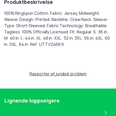
Produktbeskrivelse
100% Ringspun Cotton. Fabric: Jersey, Midweight,
Weave. Design: Printed. Neckline: Crew Neck. Sleeve-
Type: Short-Sleeved. Fabric Technology: Breathable.
Tagless. 100% Officially Licensed. Fit: Regular. S: 36 in.
M: 40 in. L: 44 in. XL: 48 in. XXL: 52 in. 3XL: 56 in. 4XL: 60
in. 5XL: 64 in. Ref: UTTV24669
Farge
White
Størrelse
Rapporter et juridisk problem
M (EU)
Artikkel nr.
2784f867-7790-4a2c-a2c8-159cf52a9ee5
Produktsikkerhetsinformasjon
Lignende toppselgere
Pa