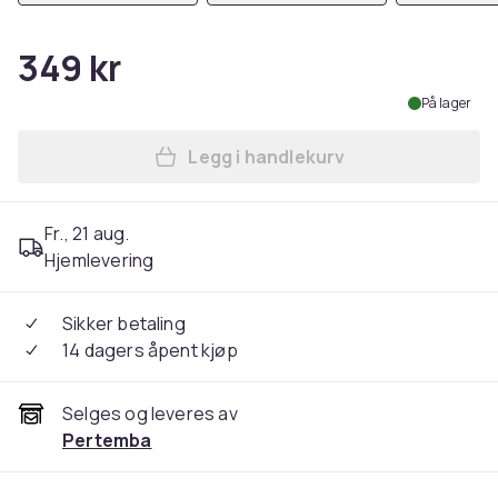
349 kr
På lager
Legg i handlekurv
Legg MTV Unisex Adult Bar T
Fr., 21 aug.
Hjemlevering
Sikker betaling
14 dagers åpent kjøp
Selges og leveres av
Pertemba