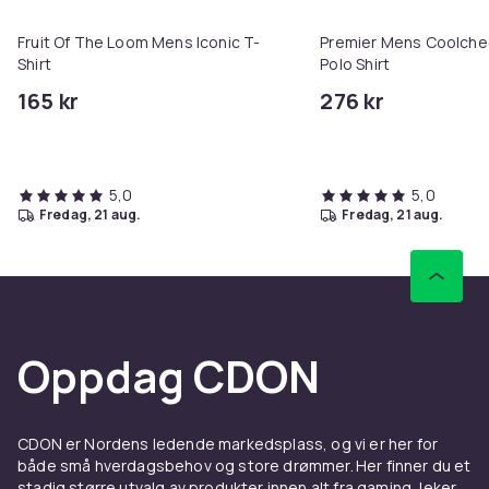
Fruit Of The Loom Mens Iconic T-
Premier Mens Coolche
Shirt
Polo Shirt
165 kr
276 kr
5,0
5,0
fredag, 21 aug.
fredag, 21 aug.
Oppdag CDON
CDON er Nordens ledende markedsplass, og vi er her for
både små hverdagsbehov og store drømmer. Her finner du et
stadig større utvalg av produkter innen alt fra gaming, leker