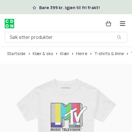
Hopp til hovedinnhold
Bare 399 kr. igjen til fri frakt!
Søk etter produkter
Startside
Klær & sko
Klær
Herre
T-shirts & linne