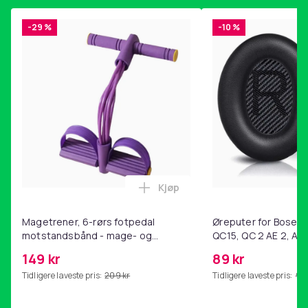
-29 %
-10 %
Kjøp
Legg Magetrener, 6-rørs fotp
Magetrener, 6-rørs fotpedal
Øreputer for Bose QC
motstandsbånd - mage- og
QC15, QC 2 AE 2, AE 
kjernetrening, yoga og
SoundTrue, SoundLin
149 kr
89 kr
hjemmegymnastikk Purple
Tidligere laveste pris:
209 kr
Tidligere laveste pris:
99 