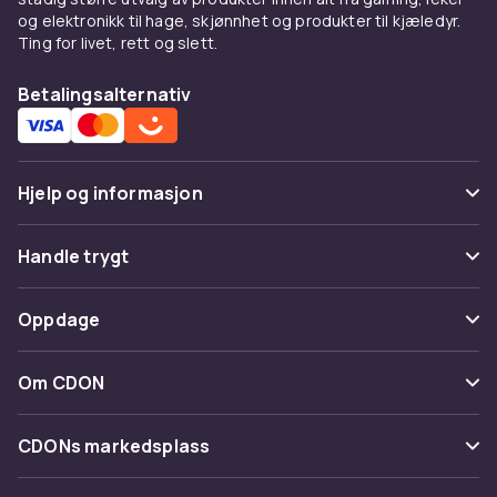
og elektronikk til hage, skjønnhet og produkter til kjæledyr.
Ting for livet, rett og slett.
Betalingsalternativ
Hjelp og informasjon
Vanlige spørsmål
Handle trygt
Spor pakke
Betaling
Oppdage
Angre & returner her
Levering
Kategorier
Kontakt oss
Om CDON
Vilkår & policy
Varemerker
Om oss
Tilbakekallinger
CDONs markedsplass
Guider
Kundeanmeldelser