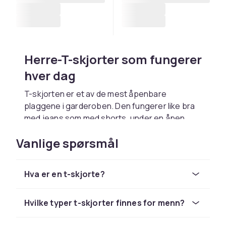
Herre-T-skjorter som fungerer
hver dag
T-skjorten er et av de mest åpenbare
plaggene i garderoben. Den fungerer like bra
med jeans som med shorts, under en åpen
skjorte eller under en jakke når du vil holde det
Vanlige spørsmål
avslappet, men gjennomtenkt. Enten du leter
etter en klassisk ensfarget modell eller en T-
skjorte med et trykk som skiller seg ut, finnes
Hva er en t-skjorte?
det alternativer som passer både til stil og
hverdag.
Hvilke typer t-skjorter finnes for menn?
Ensfargede basisplagg og T-