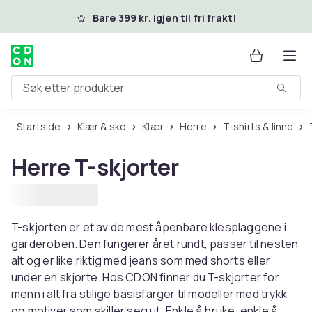
Hopp til hovedinnhold
Bare 399 kr. igjen til fri frakt!
Søk etter produkter
Startside
Klær & sko
Klær
Herre
T-shirts & linne
Herre T-skjorter
T-skjorten er et av de mest åpenbare klesplaggene i
garderoben. Den fungerer året rundt, passer til nesten
alt og er like riktig med jeans som med shorts eller
under en skjorte. Hos CDON finner du T-skjorter for
menn i alt fra stilige basisfarger til modeller med trykk
og motiver som skiller seg ut. Enkle å bruke, enkle å