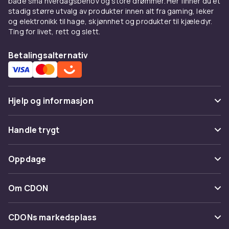
både små hverdagsbehov og store drømmer. Her finner du et
stretch.
stadig større utvalg av produkter innen alt fra gaming, leker
og elektronikk til hage, skjønnhet og produkter til kjæledyr.
Kombiner med
Ting for livet, rett og slett.
Under en
blazer
for smart casual. Med
jeans
Betalingsalternativ
og
skjørt
.
Kjøp på CDON
Hjelp og informasjon
Utforsk
topper
og
dameklær
. Trygt kjøp.
Vanlige spørsmål
Handle trygt
Spor pakke
Betaling
Oppdage
Angre & returner her
Levering
Kategorier
Kontakt oss
Om CDON
Vilkår & policy
Varemerker
Om oss
Tilbakekallinger
CDONs markedsplass
Guider