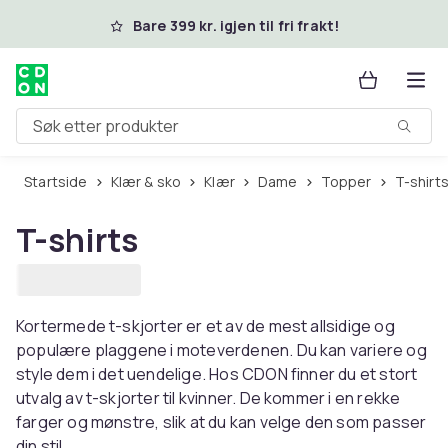
Hopp til hovedinnhold
Bare 399 kr. igjen til fri frakt!
Søk etter produkter
Startside
Klær & sko
Klær
Dame
Topper
T-shirt
T-shirts
Kortermede t-skjorter er et av de mest allsidige og
populære plaggene i moteverdenen. Du kan variere og
style dem i det uendelige. Hos CDON finner du et stort
utvalg av t-skjorter til kvinner. De kommer i en rekke
farger og mønstre, slik at du kan velge den som passer
din stil.