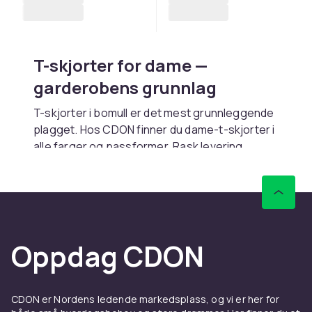
T-skjorter for dame —
garderobens grunnlag
T-skjorter i bomull er det mest grunnleggende
plagget. Hos CDON finner du dame-t-skjorter i
alle farger og passformer. Rask levering.
Passformer og stiler
Regular fit gir avslappet passform. Slim fit
sitter tettere. Oversized gir streetwear-look.
V-hals gir oppkledd inntrykk.
Oppdag CDON
Materiale
Bomull gir mykhet og pusteevne. Økologisk
CDON er Nordens ledende markedsplass, og vi er her for
bomull er bærekraftig. Bomull-elastan gir