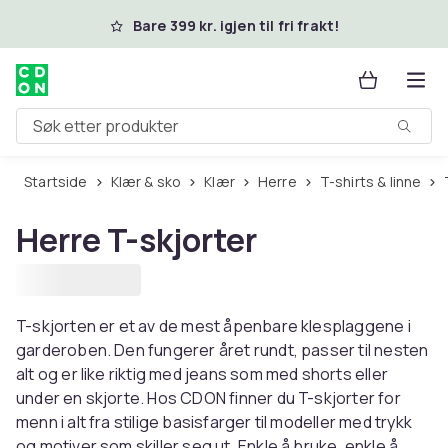
Hopp til hovedinnhold
Bare 399 kr. igjen til fri frakt!
Søk etter produkter
Startside
Klær & sko
Klær
Herre
T-shirts & linne
Herre T-skjorter
T-skjorten er et av de mest åpenbare klesplaggene i
garderoben. Den fungerer året rundt, passer til nesten
alt og er like riktig med jeans som med shorts eller
under en skjorte. Hos CDON finner du T-skjorter for
menn i alt fra stilige basisfarger til modeller med trykk
og motiver som skiller seg ut. Enkle å bruke, enkle å