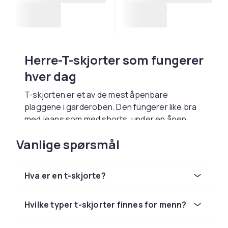
Herre-T-skjorter som fungerer
hver dag
T-skjorten er et av de mest åpenbare
plaggene i garderoben. Den fungerer like bra
med jeans som med shorts, under en åpen
skjorte eller under en jakke når du vil holde det
Vanlige spørsmål
avslappet, men gjennomtenkt. Enten du leter
etter en klassisk ensfarget modell eller en T-
skjorte med et trykk som skiller seg ut, finnes
Hva er en t-skjorte?
det alternativer som passer både til stil og
hverdag.
Hvilke typer t-skjorter finnes for menn?
Ensfargede basisplagg og T-