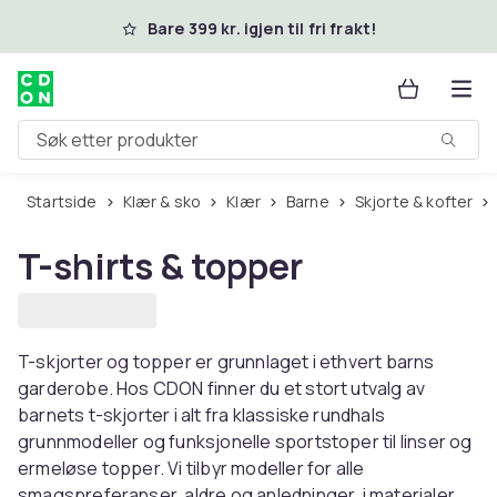
Hopp til hovedinnhold
Bare 399 kr. igjen til fri frakt!
Søk etter produkter
Startside
Klær & sko
Klær
Barne
Skjorte & kofter
T-shirts & topper
T-skjorter og topper er grunnlaget i ethvert barns
garderobe. Hos CDON finner du et stort utvalg av
barnets t-skjorter i alt fra klassiske rundhals
grunnmodeller og funksjonelle sportstoper til linser og
ermeløse topper. Vi tilbyr modeller for alle
smagspreferanser, aldre og anledninger, i materialer