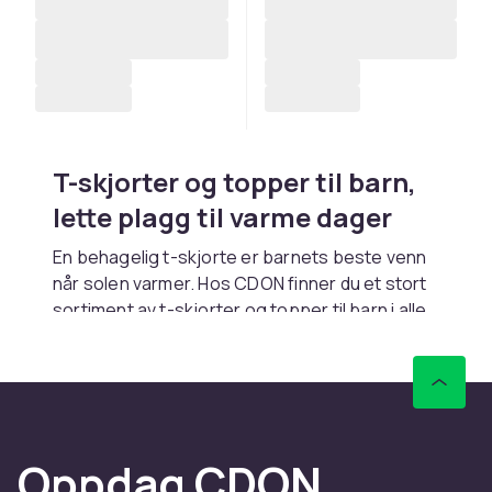
T-skjorter og topper til barn,
lette plagg til varme dager
En behagelig t-skjorte er barnets beste venn
når solen varmer. Hos CDON finner du et stort
sortiment av t-skjorter og topper til barn i alle
aldre, fra korte og ermeløse modeller til
klassiske rundhals t-skjorter og poloskjorter.
Vi tilbyr alt fra enkle hvite basic tees til
fargerike mønstre og motiver.
Kombiner med
kofter
og ytterplagg til kalde
Oppdag CDON
dager. Se hele sortimentet i
skjorter og