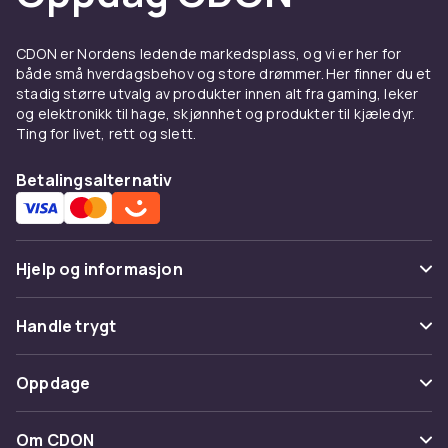
kofter
-kategorien.
Hverdags t-skjorter i bomull
CDON er Nordens ledende markedsplass, og vi er her for
både små hverdagsbehov og store drømmer. Her finner du et
Bomullsskjorter er det naturlige valget til
stadig større utvalg av produkter innen alt fra gaming, leker
hverdagsbruk. De er myke, pustbare og tåler
og elektronikk til hage, skjønnhet og produkter til kjæledyr.
Ting for livet, rett og slett.
gjentatt vask uten å miste farge og form.
Ensfarget t-skjorter i klassiske farger som
Betalingsalternativ
hvit, sort, grå og marineblå er tidløse
basisplagg.
T-skjorter med morsomme trykk og motiver av
barnets yndlingsfigurer og dyr er populære.
Hjelp og informasjon
Sporty topper og
Vanlige spørsmål
Handle trygt
funksjonsskjorter
Spor pakke
Betaling
Til idrett og aktive aktiviteter er
Oppdage
Angre & returner her
funksjonsmaterialer bedre enn bomull. Topper
Levering
i polyester og elastan tørker raskt, puster
Kategorier
Kontakt oss
Om CDON