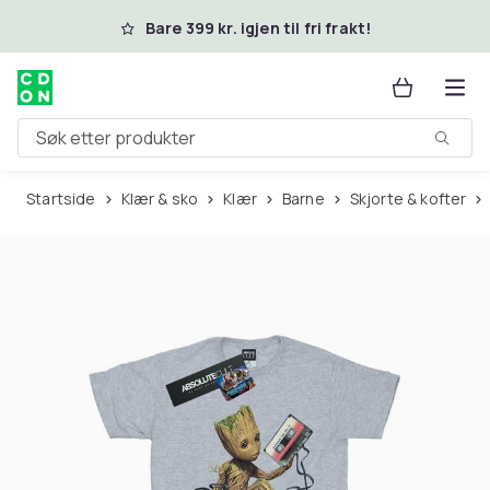
Hopp til hovedinnhold
Bare 399 kr. igjen til fri frakt!
Søk etter produkter
Startside
Klær & sko
Klær
Barne
Skjorte & kofter