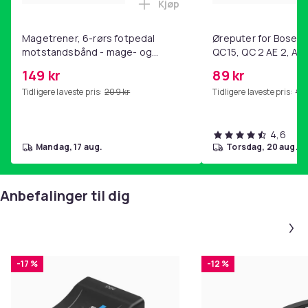
Kjøp
Legg Magetrener, 6-rørs fotp
Magetrener, 6-rørs fotpedal
Øreputer for Bose QC
motstandsbånd - mage- og
QC15, QC 2 AE 2, AE 
kjernetrening, yoga og
SoundTrue, SoundLin
149 kr
89 kr
hjemmegymnastikk Purple
Tidligere laveste pris:
209 kr
Tidligere laveste pris:
99 
4,6
mandag, 17 aug.
torsdag, 20 aug.
Anbefalinger til dig
-17 %
-12 %