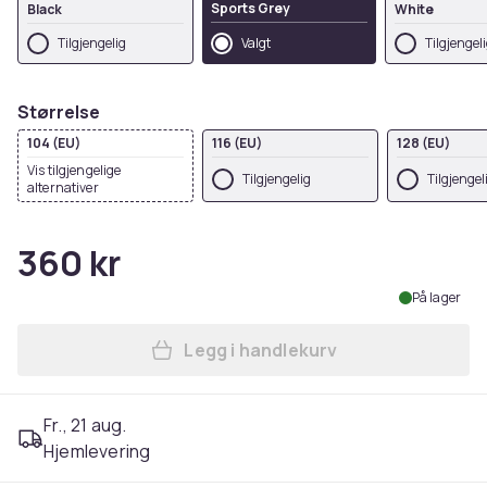
Sports Grey
Black
White
Tilgjengelig
Valgt
Tilgjengel
Størrelse
104 (EU)
116 (EU)
128 (EU)
Vis tilgjengelige
Tilgjengelig
Tilgjengel
alternativer
360 kr
På lager
Legg i handlekurv
Legg Marvel Boys Guardians
Fr., 21 aug.
Hjemlevering