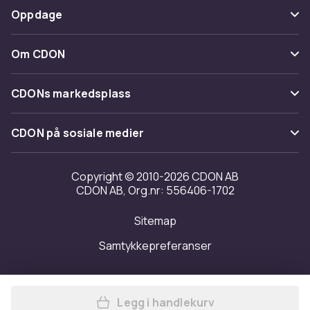
Betaling
Oppdage
Angre & returner her
Levering
Kategorier
Kontakt oss
Om CDON
Vilkår & policy
Varemerker
Om oss
Tilbakekallinger
CDONs markedsplass
Guider
Kundeanmeldelser
Merchant Help Center
CDON på sosiale medier
Jobbe på CDON
Investor relations
Copyright © 2010-2026 CDON AB
CDON AB, Org.nr: 556406-1702
Tilgjengelighet
Sitemap
Samtykkepreferanser
Legg i handlekurv
Legg Marvel Boys Guardians