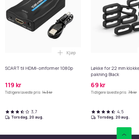
Kjøp
Legg SCART til HDMI-omformer 1
SCART til HDMI-omformer 1080p
Løkke for 22 mm klokke
pakning Black
119 kr
69 kr
Tidligere laveste pris:
143 kr
Tidligere laveste pris:
78 kr
3,7
4,5
torsdag, 20 aug.
torsdag, 20 aug.