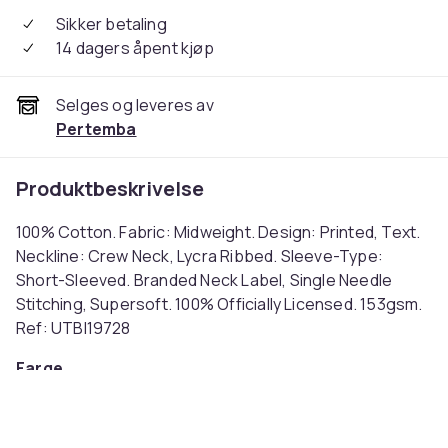
Sikker betaling
14 dagers åpent kjøp
Selges og leveres av
Pertemba
Produktbeskrivelse
100% Cotton. Fabric: Midweight. Design: Printed, Text.
Neckline: Crew Neck, Lycra Ribbed. Sleeve-Type:
Short-Sleeved. Branded Neck Label, Single Needle
Stitching, Supersoft. 100% Officially Licensed. 153gsm.
Ref: UTBI19728
Farge
Sports Grey
Størrelse
152-158 (EU)