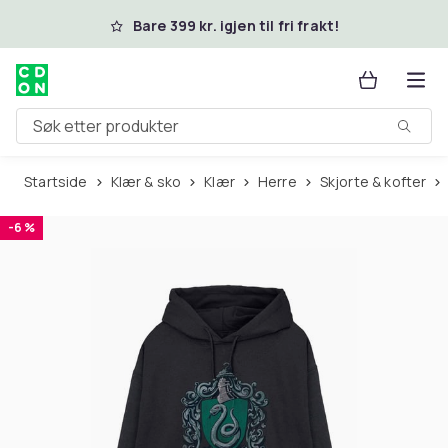
Hopp til hovedinnhold
Bare 399 kr. igjen til fri frakt!
Søk etter produkter
Startside
Klær & sko
Klær
Herre
Skjorte & kofter
-6 %