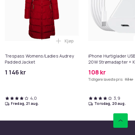
Kjøp
Legg Trespass Womens/Ladies A
Trespass Womens/Ladies Audrey
iPhone Hurtiglader USB
Padded Jacket
20W Strømadapter + K
1 146 kr
108 kr
Tidligere laveste pris:
113 kr
4,0
3,9
fredag, 21 aug.
torsdag, 20 aug.