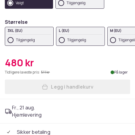
Valgt
Tilgjengelig
Størrelse
3XL (EU)
L (EU)
M (EU)
Tilgjengelig
Tilgjengelig
Tilgjengel
480 kr
Tidligere laveste pris:
511 kr
På lager
Legg i handlekurv
Legg Harry Potter Mens Sly
Fr., 21 aug.
Hjemlevering
Sikker betaling