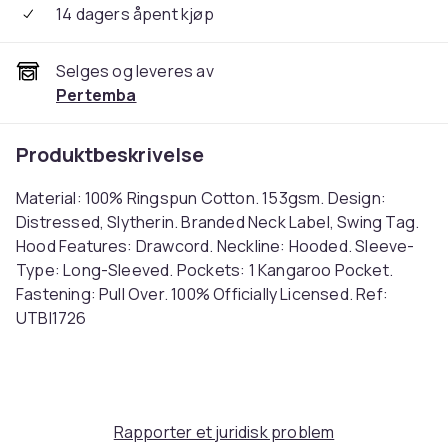
14 dagers åpent kjøp
Selges og leveres av
Pertemba
Produktbeskrivelse
Material: 100% Ringspun Cotton. 153gsm. Design:
Distressed, Slytherin. Branded Neck Label, Swing Tag.
Hood Features: Drawcord. Neckline: Hooded. Sleeve-
Type: Long-Sleeved. Pockets: 1 Kangaroo Pocket.
Fastening: Pull Over. 100% Officially Licensed. Ref:
UTBI1726
Farge
Black
Størrelse
Rapporter et juridisk problem
S (EU)