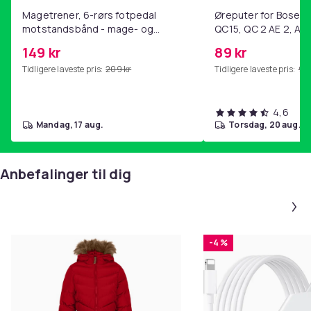
Magetrener, 6-rørs fotpedal
Øreputer for Bose QC
motstandsbånd - mage- og
QC15, QC 2 AE 2, AE 
kjernetrening, yoga og
SoundTrue, SoundLin
149 kr
89 kr
hjemmegymnastikk Purple
Tidligere laveste pris:
209 kr
Tidligere laveste pris:
99 
4,6
mandag, 17 aug.
torsdag, 20 aug.
Anbefalinger til dig
-4 %