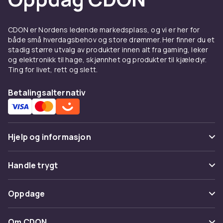
CDON er Nordens ledende markedsplass, og vi er her for
både små hverdagsbehov og store drømmer. Her finner du et
stadig større utvalg av produkter innen alt fra gaming, leker
og elektronikk til hage, skjønnhet og produkter til kjæledyr.
Ting for livet, rett og slett.
Betalingsalternativ
Hjelp og informasjon
Vanlige spørsmål
Handle trygt
Spor pakke
Betaling
Oppdage
Angre & returner her
Levering
Kategorier
Kontakt oss
Om CDON