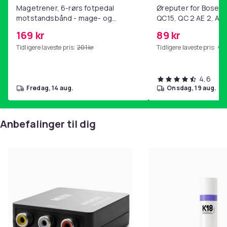
Magetrener, 6-rørs fotpedal
Øreputer for Bose QC
motstandsbånd - mage- og
QC15, QC 2 AE 2, AE 
kjernetrening, yoga og
SoundTrue, SoundLin
169 kr
89 kr
hjemmegymnastikk Pink
Tidligere laveste pris:
201 kr
Tidligere laveste pris:
99 
4,6
fredag, 14 aug.
onsdag, 19 aug.
Anbefalinger til dig