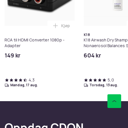
Kjøp
Legg RCA til HDMI Converter 108
K18
RCA til HDMI Converter 1080p -
K18 Airwash Dry Sham
Adapter
Nonaerosol Balances S
Controls Excess Oil
149 kr
604 kr
4,3
5,0
mandag, 17 aug.
torsdag, 13 aug.
Oppdag CDON