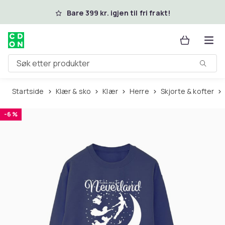
Hopp til hovedinnhold
Bare 399 kr. igjen til fri frakt!
Søk etter produkter
Startside
Klær & sko
Klær
Herre
Skjorte & kofter
-6 %