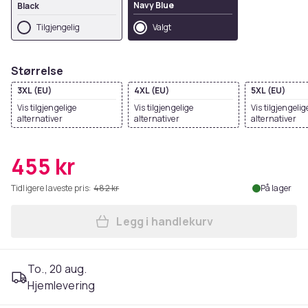
Navy Blue
Black
Tilgjengelig
Valgt
Størrelse
3XL (EU)
4XL (EU)
5XL (EU)
Vis tilgjengelige
Vis tilgjengelige
Vis tilgjengelig
alternativer
alternativer
alternativer
455 kr
Tidligere laveste pris:
482 kr
På lager
Legg i handlekurv
Legg Disney Womens/Ladies
To., 20 aug.
Hjemlevering