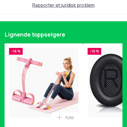
Rapporter et juridisk problem
L (EU)
Artikkel nr.
0769ef84-3ff1-4cfc-b469-b8fd6800237f
Produktsikkerhetsinformasjon
Lignende toppselgere
-16 %
-10 %
Kjøp
Legg Magetrener, 6-rørs fotp