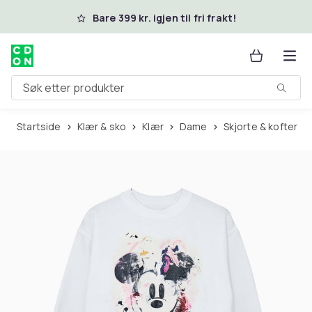
Hopp til hovedinnhold
Bare 399 kr. igjen til fri frakt!
Søk etter produkter
Startside
Klær & sko
Klær
Dame
Skjorte & kofter