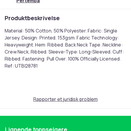
Pertemba
Produktbeskrivelse
Material: 50% Cotton, 50% Polyester. Fabric: Single
Jersey. Design: Printed. 153gsm. Fabric Technology:
Heavyweight. Hem: Ribbed. Back Neck Tape. Neckline:
Crew Neck, Ribbed. Sleeve-Type: Long-Sleeved. Cuff:
Ribbed. Fastening: Pull Over. 100% Officially Licensed.
Ref: UTBI28781
Farge
White
Størrelse
Rapporter et juridisk problem
M (EU)
Artikkel nr.
8d33f03c-18a9-5039-98b1-be40a7dcd497
Produktsikkerhetsinformasjon
Lignende toppselgere