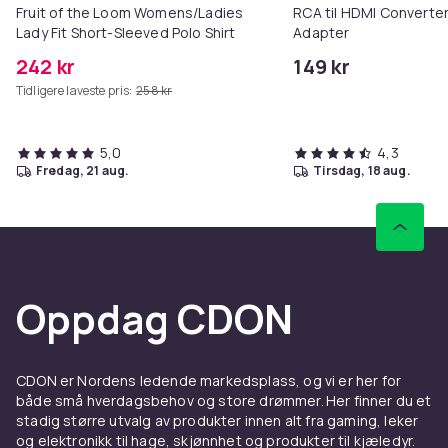
Fruit of the Loom Womens/Ladies
RCA til HDMI Converter
Lady Fit Short-Sleeved Polo Shirt
Adapter
242 kr
149 kr
Tidligere laveste pris:
258 kr
5,0
4,3
fredag, 21 aug.
tirsdag, 18 aug.
Oppdag CDON
CDON er Nordens ledende markedsplass, og vi er her for
både små hverdagsbehov og store drømmer. Her finner du et
stadig større utvalg av produkter innen alt fra gaming, leker
og elektronikk til hage, skjønnhet og produkter til kjæledyr.