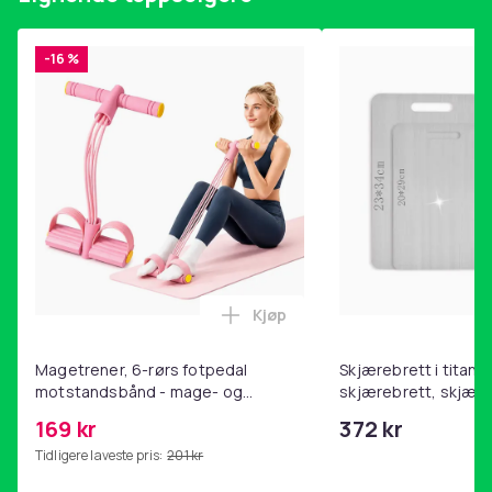
-16 %
Kjøp
Legg Magetrener, 6-rørs fotp
Magetrener, 6-rørs fotpedal
Skjærebrett i titan, 
motstandsbånd - mage- og
skjærebrett, skjæreb
kjernetrening, yoga og
stål, BPA-fri (2 stk.)
169 kr
372 kr
hjemmegymnastikk Pink
Tidligere laveste pris:
201 kr