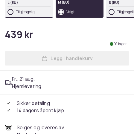
M (EU)
L (EU)
S (EU)
Tilgjengelig
Valgt
Tilgjengel
439 kr
På lager
Legg i handlekurv
Legg Disney Womens/Ladies
Fr., 21 aug.
Hjemlevering
Sikker betaling
14 dagers åpent kjøp
Selges og leveres av