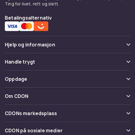
Ting for livet, rett og slett.
Betalingsalternativ
Hjelp og informasjon
Vanlige spørsmål
Handle trygt
Spor pakke
Betaling
Oppdage
Angre & returner her
Levering
Kategorier
Kontakt oss
Om CDON
Vilkår & policy
Varemerker
Om oss
Tilbakekallinger
CDONs markedsplass
Guider
Kundeanmeldelser
Merchant Help Center
CDON på sosiale medier
Jobbe på CDON