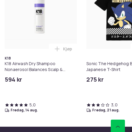
Kjøp
Legg K18 Airwash Dry Shampoo No
K18
K18 Airwash Dry Shampoo
Sonic The Hedgehog 
Nonaerosol Balances Scalp &
Japanese T-Shirt
Controls Excess Oil
594 kr
275 kr
5,0
3,0
fredag, 14 aug.
fredag, 21 aug.