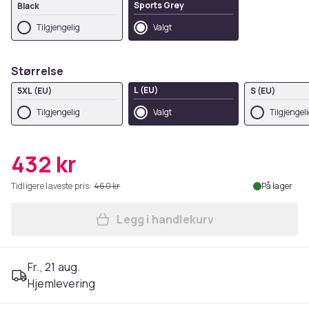
Sports Grey
Black
Tilgjengelig
Valgt
Størrelse
L (EU)
5XL (EU)
S (EU)
Tilgjengelig
Valgt
Tilgjengel
432 kr
Tidligere laveste pris:
460 kr
På lager
Legg i handlekurv
Legg Disney Mens The Lion 
Fr., 21 aug.
Hjemlevering