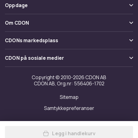
Betaling
Oppdage
Angre & returner her
Levering
Kategorier
Kontakt oss
Om CDON
Vilkår & policy
Varemerker
Om oss
Tilbakekallinger
CDONs markedsplass
Guider
Kundeanmeldelser
Merchant Help Center
CDON på sosiale medier
Jobbe på CDON
Investor relations
Copyright © 2010-2026 CDON AB
CDON AB, Org.nr: 556406-1702
Tilgjengelighet
Sitemap
Samtykkepreferanser
Legg i handlekurv
Legg Disney Mens The Lion 