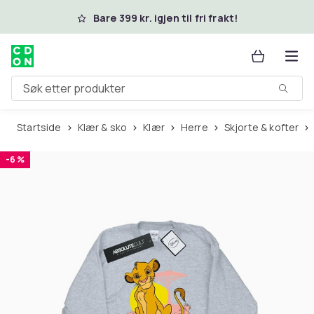
Hopp til hovedinnhold
Bare 399 kr. igjen til fri frakt!
Søk etter produkter
Startside
Klær & sko
Klær
Herre
Skjorte & kofter
-6 %