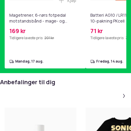
Kjøp
Legg Magetrener, 6-rørs fotp
Magetrener, 6-rørs fotpedal
Batteri AG10 / LR1130
motstandsbånd - mage- og
10-pakning PKcell
kjernetrening, yoga og
169 kr
71 kr
hjemmegymnastikk Pink
Tidligere laveste pris:
201 kr
Tidligere laveste pris:
76 
mandag, 17 aug.
fredag, 14 aug.
Anbefalinger til dig