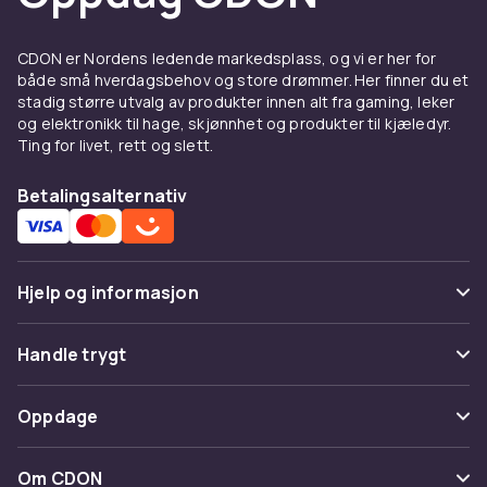
kofter
-kategorien.
Hverdags t-skjorter i bomull
CDON er Nordens ledende markedsplass, og vi er her for
både små hverdagsbehov og store drømmer. Her finner du et
Bomullsskjorter er det naturlige valget til
stadig større utvalg av produkter innen alt fra gaming, leker
hverdagsbruk. De er myke, pustbare og tåler
og elektronikk til hage, skjønnhet og produkter til kjæledyr.
Ting for livet, rett og slett.
gjentatt vask uten å miste farge og form.
Ensfarget t-skjorter i klassiske farger som
Betalingsalternativ
hvit, sort, grå og marineblå er tidløse
basisplagg.
T-skjorter med morsomme trykk og motiver av
barnets yndlingsfigurer og dyr er populære.
Hjelp og informasjon
Sporty topper og
Vanlige spørsmål
Handle trygt
funksjonsskjorter
Spor pakke
Betaling
Til idrett og aktive aktiviteter er
Oppdage
Angre & returner her
funksjonsmaterialer bedre enn bomull. Topper
Levering
i polyester og elastan tørker raskt, puster
Kategorier
Kontakt oss
Om CDON