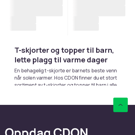
T-skjorter og topper til barn,
lette plagg til varme dager
En behagelig t-skjorte er barnets beste venn
når solen varmer. Hos CDON finner du et stort
sortiment av t-skjorter og topper til barn i alle
aldre, fra korte og ermeløse modeller til
klassiske rundhals t-skjorter og poloskjorter.
Vi tilbyr alt fra enkle hvite basic tees til
fargerike mønstre og motiver.
Kombiner med
kofter
og ytterplagg til kalde
Oppdag CDON
dager. Se hele sortimentet i
skjorter og