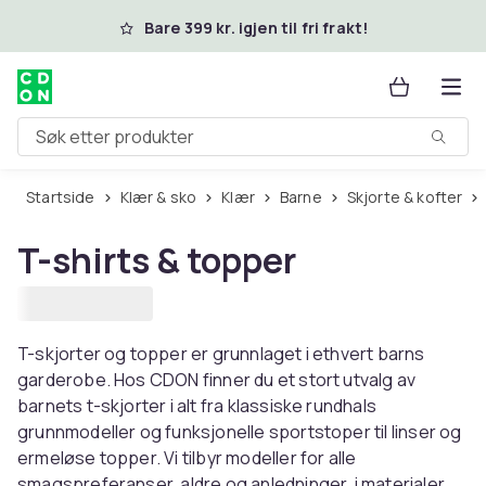
Hopp til hovedinnhold
Bare 399 kr. igjen til fri frakt!
Søk etter produkter
Startside
Klær & sko
Klær
Barne
Skjorte & kofter
T-shirts & topper
T-skjorter og topper er grunnlaget i ethvert barns
garderobe. Hos CDON finner du et stort utvalg av
barnets t-skjorter i alt fra klassiske rundhals
grunnmodeller og funksjonelle sportstoper til linser og
ermeløse topper. Vi tilbyr modeller for alle
smagspreferanser, aldre og anledninger, i materialer