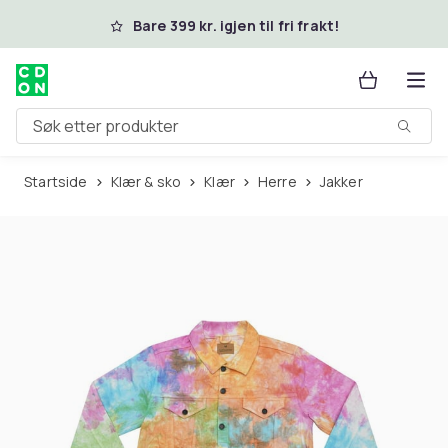
Hopp til hovedinnhold
Bare 399 kr. igjen til fri frakt!
Søk etter produkter
Startside
Klær & sko
Klær
Herre
Jakker