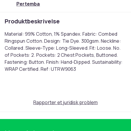
Pertemba
Produktbeskrivelse
Material: 99% Cotton, 1% Spandex. Fabric: Combed
Ringspun Cotton. Design: Tie Dye. 300gsm. Neckline:
Collared. Sleeve-Type: Long-Sleeved. Fit: Loose. No.
of Pockets: 2. Pockets: 2 Chest Pockets, Buttoned.
Fastening: Button. Finish: Hand-Dipped. Sustainability:
WRAP Certified. Ref: UTRW9063
Farge
Eternity
Størrelse
Rapporter et juridisk problem
L (EU)
Artikkel nr.
f728d21c-f0eb-431d-ab40-d561cea7f2d2
Produktsikkerhetsinformasjon