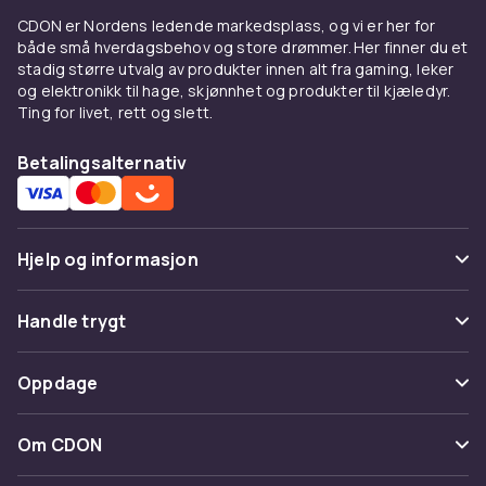
CDON er Nordens ledende markedsplass, og vi er her for
både små hverdagsbehov og store drømmer. Her finner du et
stadig større utvalg av produkter innen alt fra gaming, leker
og elektronikk til hage, skjønnhet og produkter til kjæledyr.
Ting for livet, rett og slett.
Betalingsalternativ
Hjelp og informasjon
Vanlige spørsmål
Handle trygt
Spor pakke
Betaling
Oppdage
Angre & returner her
Levering
Kategorier
Kontakt oss
Om CDON
Vilkår & policy
Varemerker