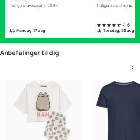
Tidligere laveste pris:
209 kr
Tidligere laveste pris:
99 
4,6
mandag, 17 aug.
torsdag, 20 aug.
Anbefalinger til dig