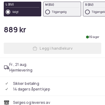
L (EU)
M (EU)
S (EU)
Valgt
Tilgjengelig
Tilgjengel
889 kr
På lager
Legg i handlekurv
Legg Colortone Unisex Adul
Fr., 21 aug.
Hjemlevering
Sikker betaling
14 dagers åpent kjøp
Selges og leveres av