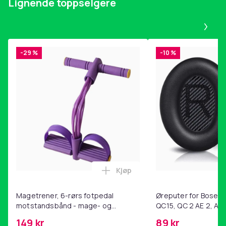
Lignende toppselgere
Pa
-29 %
-10 %
Kjøp
Legg Magetrener, 6-rørs fotp
Magetrener, 6-rørs fotpedal
Øreputer for Bose QC
motstandsbånd - mage- og
QC15, QC 2 AE 2, AE 
kjernetrening, yoga og
SoundTrue, SoundLin
149 kr
89 kr
hjemmegymnastikk Purple