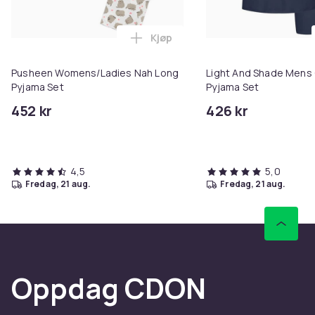
Kjøp
Legg Pusheen Womens/Ladies Na
Pusheen Womens/Ladies Nah Long
Light And Shade Mens 
Pyjama Set
Pyjama Set
452 kr
426 kr
4,5
5,0
fredag, 21 aug.
fredag, 21 aug.
Oppdag CDON