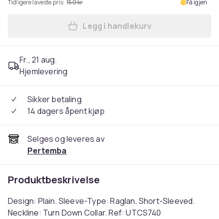
Tidligere laveste pris:
150 kr
Få igjen
Legg i handlekurv
Legg Carta Sport Womens/La
Fr., 21 aug.
Hjemlevering
Sikker betaling
14 dagers åpent kjøp
Selges og leveres av
Pertemba
Produktbeskrivelse
Design: Plain. Sleeve-Type: Raglan, Short-Sleeved.
Neckline: Turn Down Collar. Ref: UTCS740