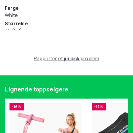
Farge
White
Størrelse
46 (EU)
Artikkel nr.
0b4534b7-f9b4-4e58-822d-ed1282ea674f
Produktsikkerhetsinformasjon
Rapporter et juridisk problem
Lignende toppselgere
-16 %
-17 %