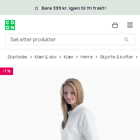
Hopp til hovedinnhold
Bare 399 kr. igjen til fri frakt!
Søk etter produkter
Startside
Klær & sko
Klær
Herre
Skjorte & kofter
-7 %