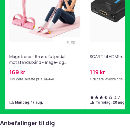
Kjøp
Legg Magetrener, 6-rørs fotp
Magetrener, 6-rørs fotpedal
SCART til HDMI-omf
motstandsbånd - mage- og
kjernetrening, yoga og
169 kr
119 kr
hjemmegymnastikk Pink
Tidligere laveste pris:
201 kr
Tidligere laveste pris:
143
3,7
mandag, 17 aug.
torsdag, 20 aug.
Anbefalinger til dig