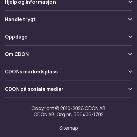
Hjelp og informasjon
Vanlige spørsmål
Handle trygt
Spor pakke
Betaling
Oppdage
Angre & returner her
Levering
Kategorier
Kontakt oss
Om CDON
Vilkår & policy
Varemerker
Om oss
Tilbakekallinger
CDONs markedsplass
Guider
Kundeanmeldelser
Merchant Help Center
CDON på sosiale medier
Jobbe på CDON
Investor relations
Copyright © 2010-2026 CDON AB
CDON AB, Org.nr: 556406-1702
Tilgjengelighet
Sitemap