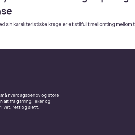
nse
d sin karakteristiske krage er et stilfullt mellomting mellom 
os CDON finner du piketrøyer fra klassiske sport- og motem
.
sk og moderne passform
gir en moderne silhuett. Regular fit tilbyr klassisk komfort. Ko
men langermede piketrøyer finnes til kjøligere dager.
aler som puster
 små hverdagsbehov og store
n alt fra gaming, leker og
 bomull puster godt og tørker raskere enn vanlig jersey. Tek
livet, rett og slett.
polyester med fuktavledning passer golf og tennis. Bomull-ela
 piké