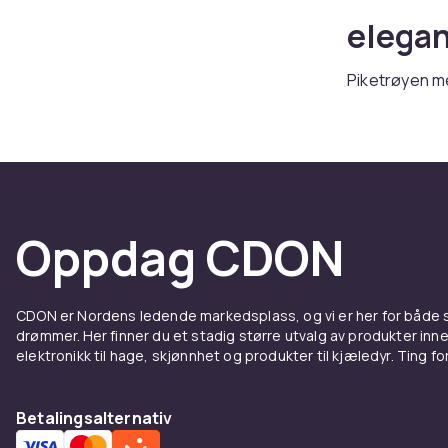
elega
Piketrøyen me
og skjorte. H
Rask levering
Klassi
Slim fit piké 
Oppdag CDON
er standard, 
Materi
CDON er Nordens ledende markedsplass, og vi er her for både
drømmer. Her finner du et stadig større utvalg av produkter inne
Piké-strikket
elektronikk til hage, skjønnhet og produkter til kjæledyr. Ting for 
materialer i 
stretch.
Betalingsalternativ
Å bære