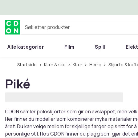
Hopp til hovedinnhold
Søk etter produkter
Alle kategorier
Film
Spill
Elek
Startside
Klær & sko
Klær
Herre
Skjorte & koft
Piké
CDON samler poloskjorter som gir en avslappet, men velkl
Her finner du modeller som kombinerer myke materialer me
året. Du kan velge mellom forskjellige farger og snitt for 
personlige stil. Hos CDON finner du plagg som gjør det enk