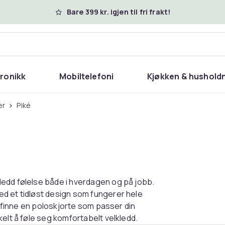
Bare 399 kr. igjen til fri frakt!
tronikk
Mobiltelefoni
Kjøkken & hushold
er
Piké
edd følelse både i hverdagen og på jobb.
d et tidløst design som fungerer hele
å finne en poloskjorte som passer din
elt å føle seg komfortabelt velkledd.