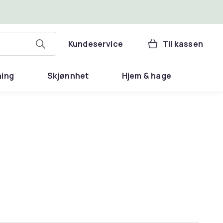
Kundeservice
Til kassen
ning
Skjønnhet
Hjem & hage