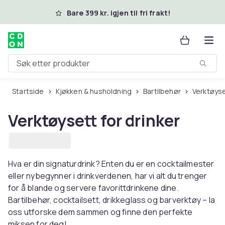
Hopp til hovedinnhold
Bare 399 kr. igjen til fri frakt!
Søk etter produkter
Startside
Kjøkken & husholdning
Bartilbehør
Verktøyse
Verktøysett for drinker
Hva er din signaturdrink? Enten du er en cocktailmester
eller nybegynner i drinkverdenen, har vi alt du trenger
for å blande og servere favorittdrinkene dine.
Bartilbehør, cocktailsett, drikkeglass og barverktøy – la
oss utforske dem sammen og finne den perfekte
miksen for deg!