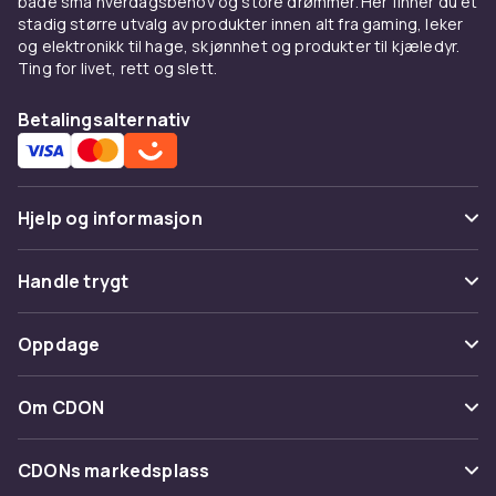
både små hverdagsbehov og store drømmer. Her finner du et
stretch.
stadig større utvalg av produkter innen alt fra gaming, leker
og elektronikk til hage, skjønnhet og produkter til kjæledyr.
Kombiner med
Ting for livet, rett og slett.
Under en
blazer
for smart casual. Med
jeans
Betalingsalternativ
og
skjørt
.
Kjøp på CDON
Hjelp og informasjon
Utforsk
topper
og
dameklær
. Trygt kjøp.
Vanlige spørsmål
Handle trygt
Spor pakke
Betaling
Oppdage
Angre & returner her
Levering
Kategorier
Kontakt oss
Om CDON
Vilkår & policy
Varemerker
Om oss
Tilbakekallinger
CDONs markedsplass
Guider