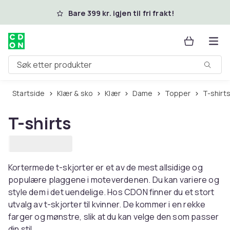
Hopp til hovedinnhold
Bare 399 kr. igjen til fri frakt!
Søk etter produkter
Startside
Klær & sko
Klær
Dame
Topper
T-shirt
T-shirts
Kortermede t-skjorter er et av de mest allsidige og
populære plaggene i moteverdenen. Du kan variere og
style dem i det uendelige. Hos CDON finner du et stort
utvalg av t-skjorter til kvinner. De kommer i en rekke
farger og mønstre, slik at du kan velge den som passer
din stil.