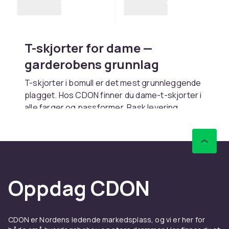
T-skjorter for dame —
garderobens grunnlag
T-skjorter i bomull er det mest grunnleggende
plagget. Hos CDON finner du dame-t-skjorter i
alle farger og passformer. Rask levering.
Passformer og stiler
Regular fit gir avslappet passform. Slim fit
sitter tettere. Oversized gir streetwear-look.
V-hals gir oppkledd inntrykk.
Oppdag CDON
Materiale
Bomull gir mykhet og pusteevne. Økologisk
CDON er Nordens ledende markedsplass, og vi er her for
bomull er bærekraftig. Bomull-elastan gir