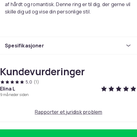
af hårdt og romantisk. Denne ring er til dig, der gerne vil
skille dig ud og vise din personlige stil.
Denne ring kombinerer et detaljeret kranium med
Spesifikasjoner
elegante roser for et look, der er både rebelsk og
smukt. Perfekt til dem, der ønsker noget andet.
Kundevurderinger
5,0
(1)
Ingen bekymringer om at finde den rigtige størrelse!
Elina L
Denne ring er justerbar, hvilket betyder, at den passer
9 måneder siden
perfekt på alle fingre.
Rapporter et juridisk problem
Størrelse: Justerbar størrelse