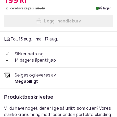
199 kr
Tidligere laveste pris:
229 kr
På lager
Legg i handlekurv
Legg Slank hodeskalle ring 
To., 13 aug. - ma., 17 aug.
Sikker betaling
14 dagers åpent kjøp
Selges og leveres av
Megabilligt
Produktbeskrivelse
Vil du have noget, der er lige så unikt, som du er? Vores
slanke kraniumring med roser er den perfekte blanding