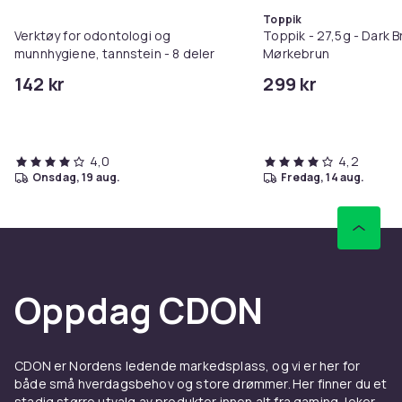
Toppik
Verktøy for odontologi og
Toppik - 27,5g - Dark B
munnhygiene, tannstein - 8 deler
Mørkebrun
142 kr
299 kr
4,0
4,2
onsdag, 19 aug.
fredag, 14 aug.
Oppdag CDON
CDON er Nordens ledende markedsplass, og vi er her for
både små hverdagsbehov og store drømmer. Her finner du et
stadig større utvalg av produkter innen alt fra gaming, leker