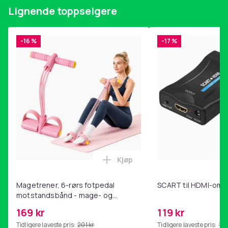
Lignende toppselgere
Farve: Sølv
Artikkel nr.
-16 %
-17 %
7959af07-1d99-5b6d-b4f8-b6ba391f7a11
Produktsikkerhetsinformasjon
Kjøp
Legg Magetrener, 6-rørs fotp
Magetrener, 6-rørs fotpedal
SCART til HDMI-omf
motstandsbånd - mage- og
kjernetrening, yoga og
169 kr
119 kr
hjemmegymnastikk Pink
Tidligere laveste pris:
201 kr
Tidligere laveste pris:
143