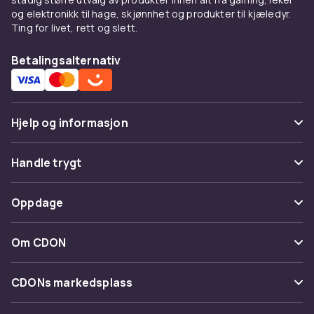
og elektronikk til hage, skjønnhet og produkter til kjæledyr.
Ting for livet, rett og slett.
Betalingsalternativ
Hjelp og informasjon
Vanlige spørsmål
Handle trygt
Spor pakke
Betaling
Oppdage
Angre & returner her
Levering
Kategorier
Kontakt oss
Om CDON
Vilkår & policy
Varemerker
Om oss
Tilbakekallinger
CDONs markedsplass
Guider
Kundeanmeldelser