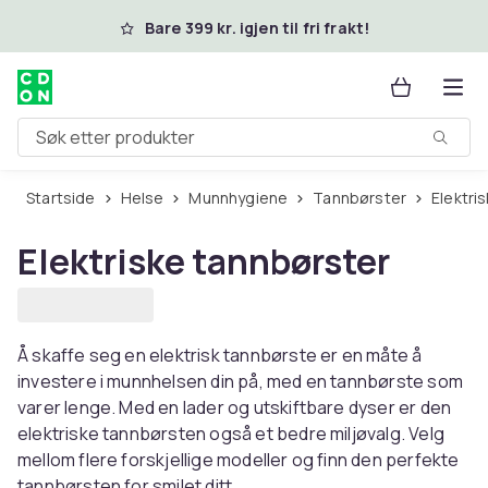
Hopp til hovedinnhold
Bare 399 kr. igjen til fri frakt!
Søk etter produkter
Startside
Helse
Munnhygiene
Tannbørster
Elektr
Elektriske tannbørster
Å skaffe seg en elektrisk tannbørste er en måte å
investere i munnhelsen din på, med en tannbørste som
varer lenge. Med en lader og utskiftbare dyser er den
elektriske tannbørsten også et bedre miljøvalg. Velg
mellom flere forskjellige modeller og finn den perfekte
tannbørsten for smilet ditt.