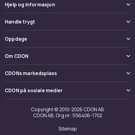
Hjelp og informasjon
Vanlige spørsmål
Handle trygt
Spor pakke
Betaling
Oppdage
Angre & returner her
Levering
Kategorier
Kontakt oss
Om CDON
Vilkår & policy
Varemerker
Om oss
Tilbakekallinger
CDONs markedsplass
Guider
Kundeanmeldelser
Merchant Help Center
CDON på sosiale medier
Jobbe på CDON
Investor relations
Copyright © 2010-2026 CDON AB
CDON AB, Org.nr: 556406-1702
Tilgjengelighet
Sitemap