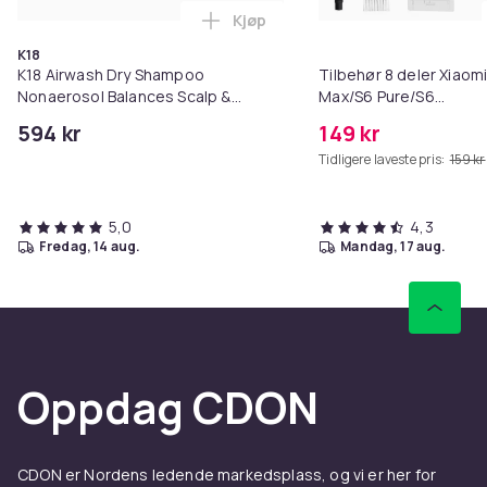
Kjøp
Legg K18 Airwash Dry Shampoo No
K18
K18 Airwash Dry Shampoo
Tilbehør 8 deler Xiaom
Nonaerosol Balances Scalp &
Max/S6 Pure/S6
Controls Excess Oil
MAXV/S50/S51/S55/S5
594 kr
149 kr
Tidligere laveste pris:
159 kr
5,0
4,3
fredag, 14 aug.
mandag, 17 aug.
Oppdag CDON
CDON er Nordens ledende markedsplass, og vi er her for