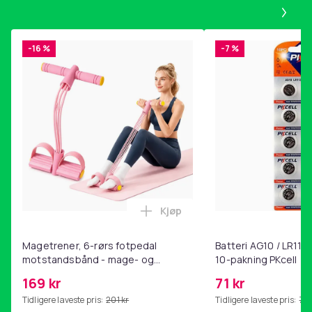
Pa
-16 %
-7 %
Kjøp
Legg Magetrener, 6-rørs fotp
Magetrener, 6-rørs fotpedal
Batteri AG10 / LR1130
motstandsbånd - mage- og
10-pakning PKcell
kjernetrening, yoga og
169 kr
71 kr
hjemmegymnastikk Pink
Tidligere laveste pris:
201 kr
Tidligere laveste pris:
76 