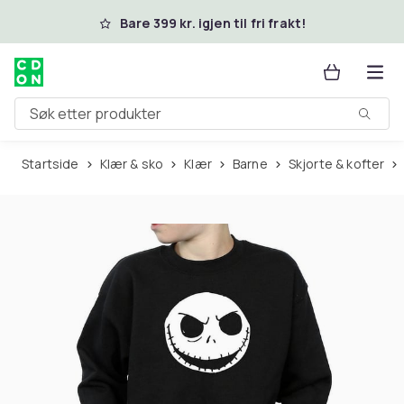
Hopp til hovedinnhold
Bare 399 kr. igjen til fri frakt!
Søk etter produkter
Startside
Klær & sko
Klær
Barne
Skjorte & kofter