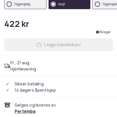
Tilgjengelig
Valgt
Tilgjengel
422 kr
På lager
Legg i handlekurv
Legg Nightmare Before Chri
Fr., 21 aug.
Hjemlevering
Sikker betaling
14 dagers åpent kjøp
Selges og leveres av
Pertemba