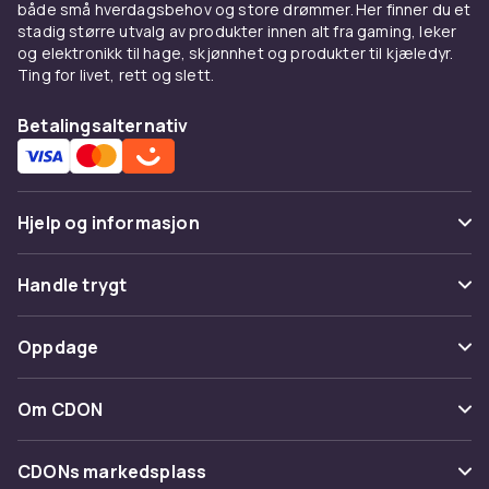
både små hverdagsbehov og store drømmer. Her finner du et
stadig større utvalg av produkter innen alt fra gaming, leker
og elektronikk til hage, skjønnhet og produkter til kjæledyr.
Ting for livet, rett og slett.
Betalingsalternativ
Hjelp og informasjon
Vanlige spørsmål
Handle trygt
Spor pakke
Betaling
Oppdage
Angre & returner her
Levering
Kategorier
Kontakt oss
Om CDON
Vilkår & policy
Varemerker
Om oss
Tilbakekallinger
CDONs markedsplass
Guider