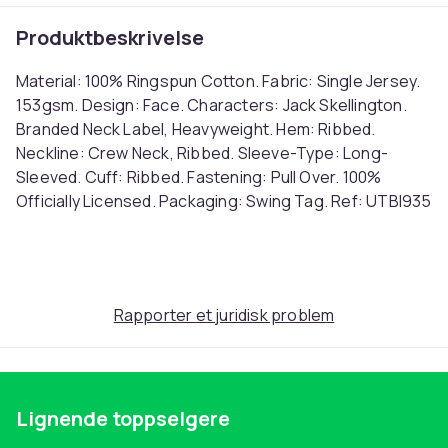
Produktbeskrivelse
Material: 100% Ringspun Cotton. Fabric: Single Jersey.
153gsm. Design: Face. Characters: Jack Skellington.
Branded Neck Label, Heavyweight. Hem: Ribbed.
Neckline: Crew Neck, Ribbed. Sleeve-Type: Long-
Sleeved. Cuff: Ribbed. Fastening: Pull Over. 100%
Officially Licensed. Packaging: Swing Tag. Ref: UTBI935
Farge
Black
Størrelse
Rapporter et juridisk problem
128 (EU)
Artikkel nr.
e8b6f4ed-ff31-4f17-972d-992daa49ccc3
Produktsikkerhetsinformasjon
Lignende toppselgere