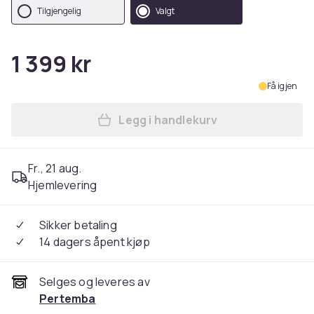
Tilgjengelig
Valgt
1 399 kr
Få igjen
Legg i handlekurv
Legg Mountain Warehouse M
Fr., 21 aug.
Hjemlevering
Sikker betaling
14 dagers åpent kjøp
Selges og leveres av
Pertemba