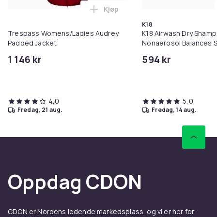
Kjøp
Legg Trespass Womens/Ladies A
K18
Trespass Womens/Ladies Audrey
K18 Airwash Dry Sham
Padded Jacket
Nonaerosol Balances S
Controls Excess Oil
1 146 kr
594 kr
4,0
5,0
fredag, 21 aug.
fredag, 14 aug.
Oppdag CDON
CDON er Nordens ledende markedsplass, og vi er her for