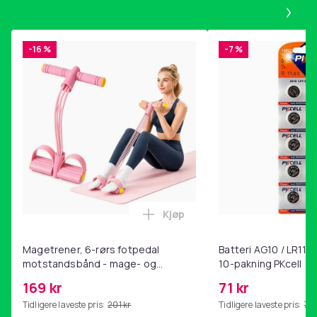
Pa
-16 %
-7 %
Kjøp
Legg Magetrener, 6-rørs fotp
Magetrener, 6-rørs fotpedal
Batteri AG10 / LR1130
motstandsbånd - mage- og
10-pakning PKcell
kjernetrening, yoga og
169 kr
71 kr
hjemmegymnastikk Pink
Tidligere laveste pris:
201 kr
Tidligere laveste pris:
76 