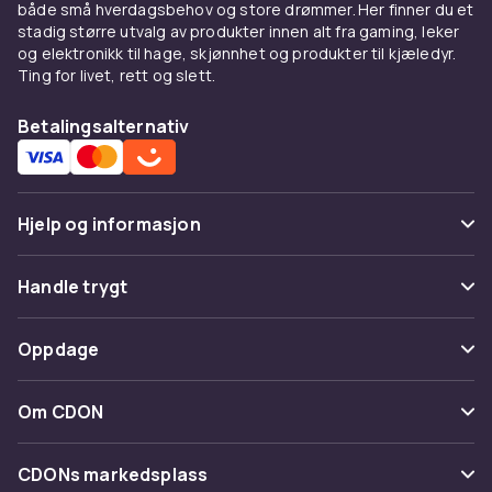
både små hverdagsbehov og store drømmer. Her finner du et
stadig større utvalg av produkter innen alt fra gaming, leker
og elektronikk til hage, skjønnhet og produkter til kjæledyr.
Ting for livet, rett og slett.
Betalingsalternativ
Hjelp og informasjon
Vanlige spørsmål
Handle trygt
Spor pakke
Betaling
Oppdage
Angre & returner her
Levering
Kategorier
Kontakt oss
Om CDON
Vilkår & policy
Varemerker
Om oss
Tilbakekallinger
CDONs markedsplass
Guider