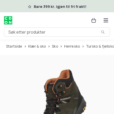
Hopp til hovedinnhold
Bare 399 kr. igjen til fri frakt!
Søk etter produkter
Startside
Klær & sko
Sko
Herresko
Tursko & fjellsk