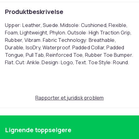
Produktbeskrivelse
Upper: Leather, Suede. Midsole: Cushioned, Flexible,
Foam, Lightweight, Phylon. Outsole: High Traction Grip,
Rubber, Vibram. Fabric Technology: Breathable,
Durable, IsoDry, Waterproof. Padded Collar, Padded
Tongue, Pull Tab, Reinforced Toe, Rubber Toe Bumper.
Flat. Cut: Ankle. Design: Logo, Text. Toe Style: Round.
Fastening: D-Ring, Lace Up, Loop. Ref: UTMW2021
Farge
Khaki Green
Rapporter et juridisk problem
Størrelse
47 EU (EU)
Artikkel nr.
178ec7c9-92e7-40b2-9d81-43ffcab7ba76
Lignende toppselgere
Produktsikkerhetsinformasjon