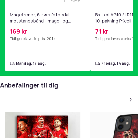
Legg Magetrener, 6-rørs fotp
Magetrener, 6-rørs fotpedal
Batteri AG10 / LR1130
motstandsbånd - mage- og
10-pakning PKcell
kjernetrening, yoga og
169 kr
71 kr
hjemmegymnastikk Pink
Tidligere laveste pris:
201 kr
Tidligere laveste pris:
76 
mandag, 17 aug.
fredag, 14 aug.
Anbefalinger til dig