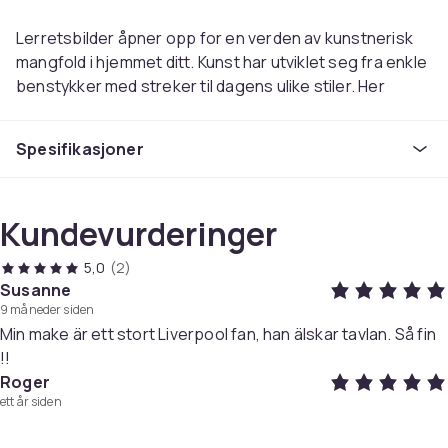
Lerretsbilder åpner opp for en verden av kunstnerisk
mangfold i hjemmet ditt. Kunst har utviklet seg fra enkle
benstykker med streker til dagens ulike stiler. Her
finner du bilder som passer enhver smak og interiør.
Spesifikasjoner
Uansett om du foretrekker tradisjonelle kunstverk med
kjente motiver eller noe mer personlig, tilbyr disse
lerretsbildene en unik løsning. I stedet for rammer
Kundevurderinger
satser vi på direkte trykk på lerret, noe som gir en
spesiell følelse. Disse lerretsbildene er montert på
5,0
(2)
tykke trerammer, noe som gir dem imponerende dybde.
Susanne
9 måneder siden
Min make är ett stort Liverpool fan, han älskar tavlan. Så fin
Størrelse: 40 x 30 x 1,6 cm
!!
Materiale: Lerret i 100% bomull
Roger
8 stykker kilrammer inkludert
ett år siden
280g/m2