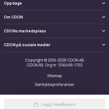
Betaling
Oppdage
Angre & returner her
Levering
Kategorier
Kontakt oss
Om CDON
Vilkår & policy
Varemerker
Om oss
Tilbakekallinger
CDONs markedsplass
Guider
Kundeanmeldelser
Merchant Help Center
CDON på sosiale medier
Jobbe på CDON
Investor relations
Copyright © 2010-2026 CDON AB
CDON AB, Org.nr: 556406-1702
Tilgjengelighet
Sitemap
Samtykkepreferanser
Legg i handlekurv
Legg Lerretsbilde / Bilde - 