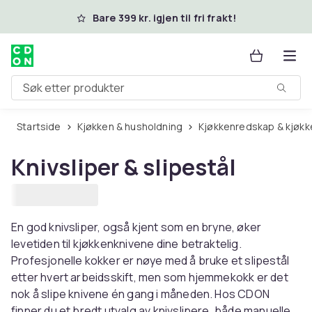
Hopp til hovedinnhold
Bare 399 kr. igjen til fri frakt!
Søk etter produkter
Startside
Kjøkken & husholdning
Kjøkkenredskap & kjøkk
Knivsliper & slipestål
En god knivsliper, også kjent som en bryne, øker
levetiden til kjøkkenknivene dine betraktelig.
Profesjonelle kokker er nøye med å bruke et slipestål
etter hvert arbeidsskift, men som hjemmekokk er det
nok å slipe knivene én gang i måneden. Hos CDON
finner du et bredt utvalg av knivslipere, både manuelle