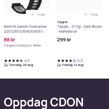
Kjøp
Kjøp
Legg Reim til Garmin Forerunner 220/230
Legg Toppi
Toppik
Reim til Garmin Forerunner
Toppik - 27,5g - Dark Brown
220/230/235/620/630 /
- Mørkebrun
735XT i sort silikon
88 kr
299 kr
Tidligere laveste pris:
132 kr
4,5
4,2
torsdag, 20 aug.
fredag, 14 aug.
Oppdag CDON