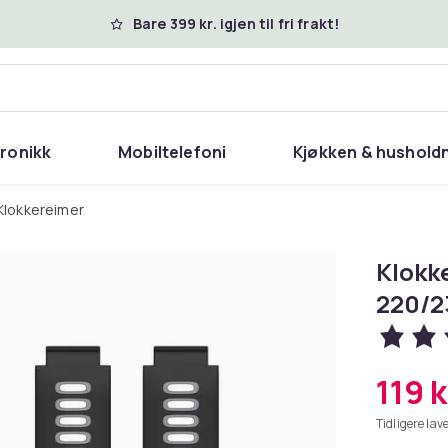
Bare 399 kr. igjen til fri frakt!
tronikk
Mobiltelefoni
Kjøkken & hushold
Klokkereimer
Klokk
220/2
119 k
Tidligere lave