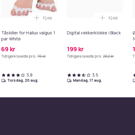
Kjøp
Kjøp
/235/620/630 / 735XT i sort silikon i handlekurven
k - 27,5g - Dark Brown - Mørkebrun i handlekurven
Legg Tåskiller for Hallux valgus 1 par Whit
Legg Digital
Tåskiller for Hallux valgus 1
Digital vekkerklokke i Black
Ø
par White
1
G
69 kr
199 kr
Tidligere laveste pris:
76 kr
Tidligere laveste pris:
262 kr
T
3,8
3,5
torsdag, 20 aug.
mandag, 17 aug.