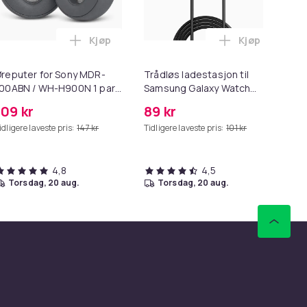
Kjøp
Kjøp
e i handlekurven
 vekkerklokke i Black i handlekurven
Legg Øreputer for Sony MDR-100ABN / WH-H
Legg Trådløs 
reputer for Sony MDR-
Trådløs ladestasjon til
De
00ABN / WH-H900N 1 par
Samsung Galaxy Watch
to
rey Sony MDR-100ABN /
3/4/5 Active 1/2
109 kr
89 kr
17
WH-H900N
idligere laveste pris:
147 kr
Tidligere laveste pris:
101 kr
Tid
4,8
4,5
torsdag, 20 aug.
torsdag, 20 aug.