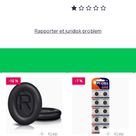
Rapporter et juridisk problem
25
4100a0aa-7ebc-45d2-b49f-5de7db4dd6dc
-10 %
-7 %
Kjøp
Kjøp