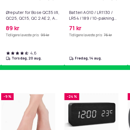
standsbånd - mage- og kjernetrening, yoga og hjemmegymnast
ART til HDMI-omformer 1080p i handlekurven
Legg Øreputer for Bose QC35 I/II, QC25, 
Legg Batte
Øreputer for Bose QC35 I/II,
Batteri AG10 / LR1130 /
QC25, QC15, QC 2 AE 2, AE
LR54 / 189 / 10-pakning
2i, AE 2w, SoundTrue,
PKcell
89 kr
71 kr
SoundLink Black
Tidligere laveste pris:
99 kr
Tidligere laveste pris:
76 kr
4,6
torsdag, 20 aug.
fredag, 14 aug.
-9 %
-24 %