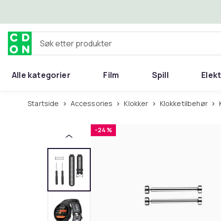
Hopp til hovedinnhold
Søk etter produkter
Alle kategorier
Film
Spill
Elek
Startside
Accessories
Klokker
Klokketilbehør
-24 %