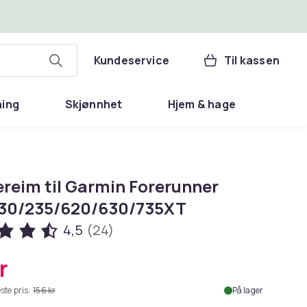
Kundeservice
Til kassen
ning
Skjønnhet
Hjem & hage
ereim til Garmin Forerunner
30/235/620/630/735XT
4,5
(24)
r
ste pris:
156 kr
På lager