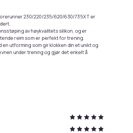
 Forerunner 230/220/235/620/630/735XT er
dert.
sstøping av høykvalitets silikon, og er
tende reim som er perfekt for trening.
d en utforming som gir klokken din et unikt og
nen under trening og gjør det enkelt å
åndleddet.
 av allergivennlig nikkelfritt rustfritt stål.
20/630/735XT