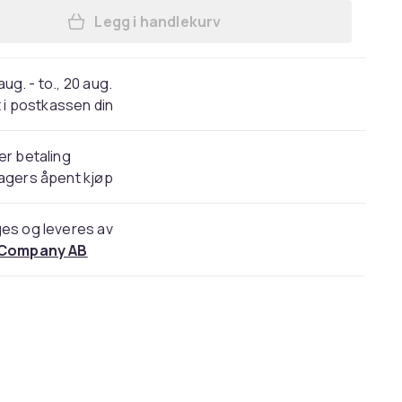
Legg i handlekurv
Legg Klokkereim til Garmin Foreru
 aug. - to., 20 aug.
 i postkassen din
er betaling
agers åpent kjøp
es og leveres av
 Company AB