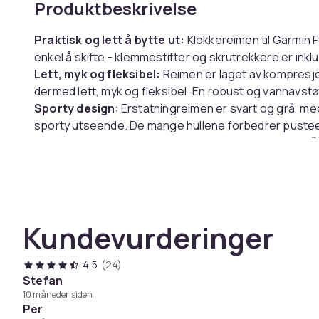
Produktbeskrivelse
Praktisk og lett å bytte ut:
Klokkereimen til Garmin
enkel å skifte - klemmestifter og skrutrekkere er inklu
Lett, myk og fleksibel:
Reimen er laget av kompresjon
dermed lett, myk og fleksibel. En robust og vannavstø
Sporty design
: Erstatningreimen er svart og grå, me
sporty utseende. De mange hullene forbedrer pusteev
justere omkretsen slik at reimen passer perfekt til h
Allergivennlig materiale:
Metalldelene i reimen er laget
Spesifikasjoner:
Farge: Svart og grå
Kundevurderinger
Størrelse: Passer 180 mm - 220 mm håndledd
Materiale: Silikon
Kompatibel med: Garmin Forerunner 220/230/235/6
4,5
(24)
Stefan
10 måneder siden
Per
Pakken inkluderer: