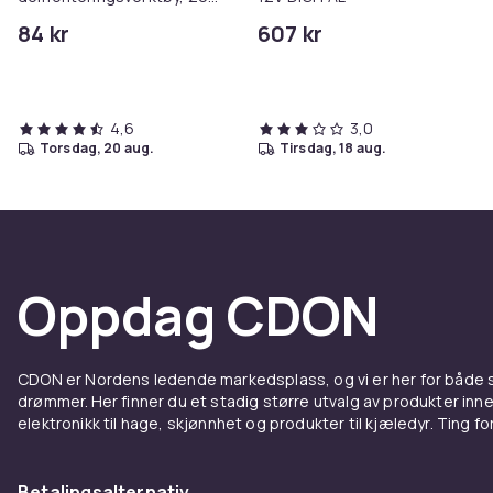
pakning 21 mm
84 kr
607 kr
4,6
3,0
torsdag, 20 aug.
tirsdag, 18 aug.
Oppdag CDON
CDON er Nordens ledende markedsplass, og vi er her for både
drømmer. Her finner du et stadig større utvalg av produkter inne
elektronikk til hage, skjønnhet og produkter til kjæledyr. Ting for 
Betalingsalternativ