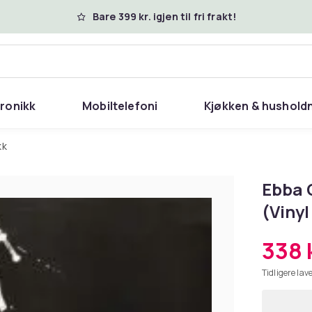
Bare 399 kr. igjen til fri frakt!
tronikk
Mobiltelefoni
Kjøkken & hushold
kk
Ebba 
(Vinyl
338 
Tidligere lave