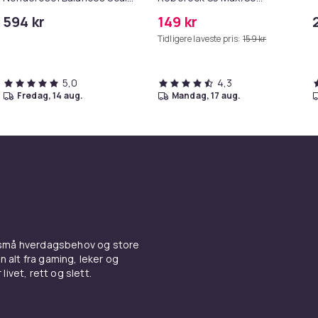
& Controls Excess Oil
Pure/S6
594 kr
149 kr
MAXV/S50/S51/S55/S5/S60/S65/S
Tidligere laveste pris:
159 kr
5,0
4,3
fredag, 14 aug.
mandag, 17 aug.
 små hverdagsbehov og store
n alt fra gaming, leker og
livet, rett og slett.