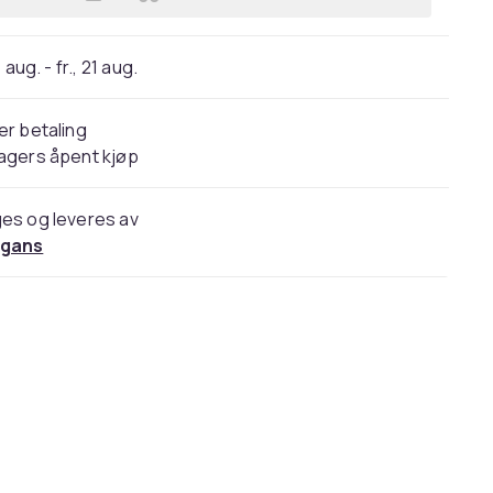
Legg Ebba Grön - Samlede Singler 78
 aug. - fr., 21 aug.
er betaling
agers åpent kjøp
es og leveres av
gans