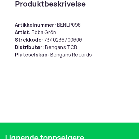
Produktbeskrivelse
Artikkelnummer
: BENLP098
Artist
: Ebba Grön
Strekkode
: 7340236700606
Distributør
: Bengans TCB
Plateselskap
: Bengans Records
Media
: LP
Utgivelsesdato
: 2025-09-05
Spor
:
1. Born to Be Wild
2. Profit
3. Ung & sänkt
4. Tyst för fan
5. Mona Tumbas Slim Club
6. Vad skall du bli?
7. Häng Gud
Lignende toppselgere