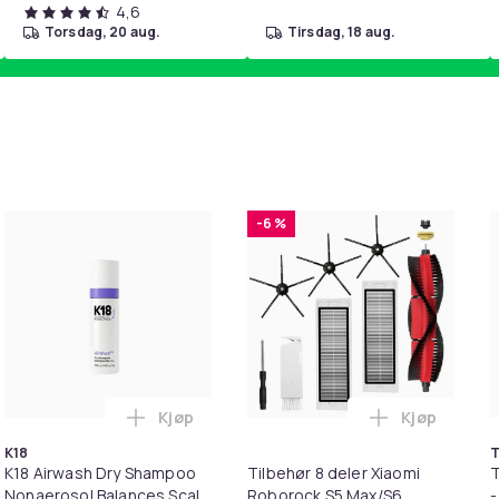
4,6
torsdag, 20 aug.
tirsdag, 18 aug.
-6 %
Kjøp
Kjøp
verktøy, 20-pakning 21 mm i handlekurven
 TYREinflate 450 - 12V DIGITAL i handlekurven
Legg K18 Airwash Dry Shampoo Nonaerosol 
Legg Tilbeh
K18
T
K18 Airwash Dry Shampoo
Tilbehør 8 deler Xiaomi
T
Nonaerosol Balances Scalp
Roborock S5 Max/S6
-