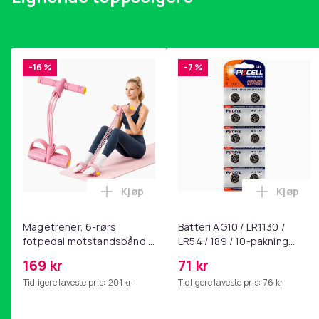
8. Ung & kåt
9. Staten & kapitalet
10. Scheisse
11. Tyna bort
12. Nu släckas tusen människoliv
-16 %
-7 %
Enheter i pakken
: 1
Artikkel nr.
Produktsikkerhetsinformasjon
Kjøp
Kjøp
Legg Magetrener, 6-rørs fotpedal mot
Legg Bat
Magetrener, 6-rørs
Batteri AG10 / LR1130 /
fotpedal motstandsbånd -
LR54 / 189 / 10-pakning
mage- og kjernetrening,
PKcell
169 kr
71 kr
yoga og
Tidligere laveste pris:
201 kr
Tidligere laveste pris:
76 kr
hjemmegymnastikk Pink