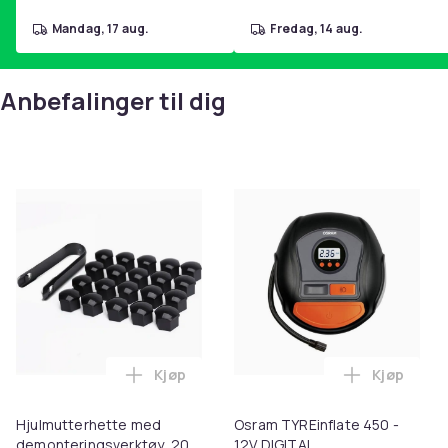
mandag, 17 aug.
fredag, 14 aug.
Anbefalinger til dig
Kjøp
Kjøp
Legg Hjulmutterhette med demonterings
Legg Osram
Hjulmutterhette med
Osram TYREinflate 450 -
demonteringsverktøy, 20-
12V DIGITAL