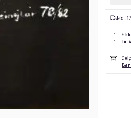
Ma., 17
Sikk
14 d
Selg
Ben