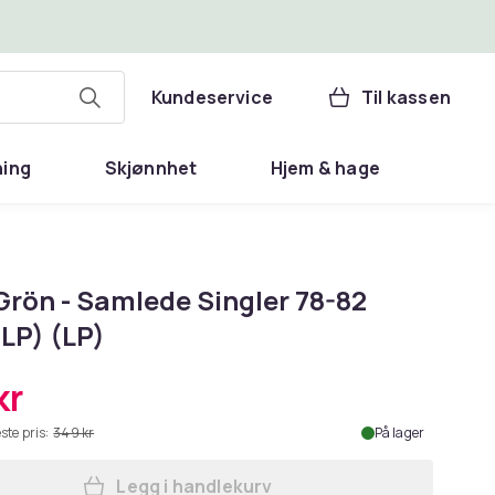
Kundeservice
Til kassen
ning
Skjønnhet
Hjem & hage
Grön - Samlede Singler 78-82
 LP) (LP)
kr
ste pris:
349 kr
På lager
Legg i handlekurv