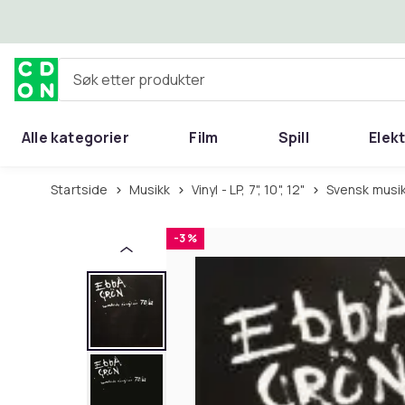
Hopp til hovedinnhold
Søk etter produkter
Alle kategorier
Film
Spill
Elek
Startside
Musikk
Vinyl - LP, 7", 10", 12"
Svensk musi
-3 %