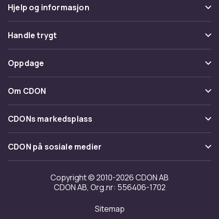
Hjelp og informasjon
Vanlige spørsmål
Handle trygt
Spor pakke
Betaling
Oppdage
Angre & returner her
Levering
Kategorier
Kontakt oss
Om CDON
Vilkår & policy
Varemerker
Om oss
Tilbakekallinger
CDONs markedsplass
Guider
Kundeanmeldelser
Merchant Help Center
CDON på sosiale medier
Jobbe på CDON
Investor relations
Copyright © 2010-2026 CDON AB
CDON AB, Org.nr: 556406-1702
Tilgjengelighet
Sitemap