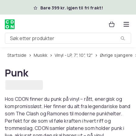
Hopp til hovedinnhold
Bare 399 kr. igjen til fri frakt!
Søk etter produkter
Startside
Musikk
Vinyl - LP, 7", 10", 12"
Øvrige sjangere
Punk
Hos CDON finner du punk på vinyl – rått, energisk og
kompromissløst. Her finner du alt fra legendariske band
som The Clash og Ramones til moderne punkhelter.
Perfekt for de som vil føle kraften i hvert riff og
trommeslag. CDON samler platene som holder punk i
live, akkurat som den skal høres ut – på vinyl.