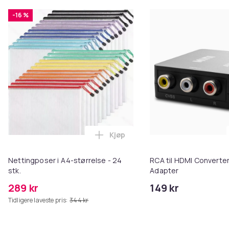
-16 %
Kjøp
Legg Nettingposer i A4-størrelse
Nettingposer i A4-størrelse - 24
RCA til HDMI Converter
stk.
Adapter
289 kr
149 kr
Tidligere laveste pris:
344 kr