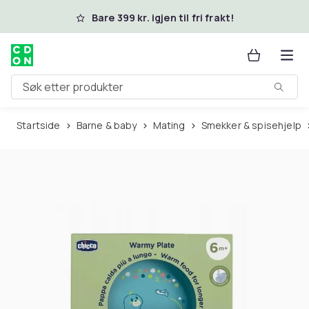
Hopp til hovedinnhold
Bare 399 kr. igjen til fri frakt!
Søk etter produkter
Startside
Barne & baby
Mating
Smekker & spisehjelp