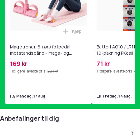
Kjøp
Legg Magetrener, 6-rørs fotp
Magetrener, 6-rørs fotpedal
Batteri AG10 / LR1130
motstandsbånd - mage- og
10-pakning PKcell
kjernetrening, yoga og
169 kr
71 kr
hjemmegymnastikk Pink
Tidligere laveste pris:
201 kr
Tidligere laveste pris:
76 
mandag, 17 aug.
fredag, 14 aug.
Anbefalinger til dig