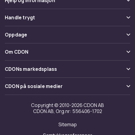
Hjelp og informasjon
Vanlige spørsmål
Handle trygt
Spor pakke
Betaling
Oppdage
Angre & returner her
Levering
Kategorier
Kontakt oss
Om CDON
Vilkår & policy
Varemerker
Om oss
Tilbakekallinger
CDONs markedsplass
Guider
Kundeanmeldelser
Merchant Help Center
CDON på sosiale medier
Jobbe på CDON
Investor relations
Copyright © 2010-2026 CDON AB
CDON AB, Org.nr: 556406-1702
Tilgjengelighet
Sitemap