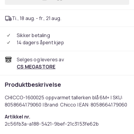
Legg CHICCO-1600025 oppva
Ti., 18 aug. - fr., 21 aug.
Sikker betaling
14 dagers åpent kjøp
Selges og leveres av
CS MEGASTORE
Produktbeskrivelse
CHICCO-1600025 oppvarmet tallerken blå 6M+ | SKU:
8058664179060 | Brand: Chicco | EAN: 8058664179060
Artikkel nr.
2c56fb3a-a188-5421-9bef-21c3153fe62b