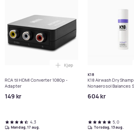
Kjøp
Legg RCA til HDMI Converter 108
K18
RCA til HDMI Converter 1080p -
K18 Airwash Dry Sham
Adapter
Nonaerosol Balances S
Controls Excess Oil
149 kr
604 kr
4,3
5,0
mandag, 17 aug.
torsdag, 13 aug.