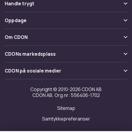
Vanlige spørsmål
Handle trygt
Spor pakke
Betaling
Oppdage
Angre & returner her
Levering
Kategorier
Kontakt oss
Om CDON
Vilkår & policy
Varemerker
Om oss
Tilbakekallinger
CDONs markedsplass
Guider
Kundeanmeldelser
Merchant Help Center
CDON på sosiale medier
Jobbe på CDON
Investor relations
Copyright © 2010-2026 CDON AB
CDON AB, Org.nr: 556406-1702
Tilgjengelighet
Sitemap
Samtykkepreferanser