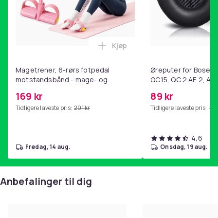
Kjøp
Legg Magetrener, 6-rørs fotp
Magetrener, 6-rørs fotpedal
Øreputer for Bose QC
motstandsbånd - mage- og
QC15, QC 2 AE 2, AE 
kjernetrening, yoga og
SoundTrue, SoundLin
169 kr
89 kr
hjemmegymnastikk Pink
Tidligere laveste pris:
201 kr
Tidligere laveste pris:
99 
4,6
fredag, 14 aug.
onsdag, 19 aug.
Anbefalinger til dig