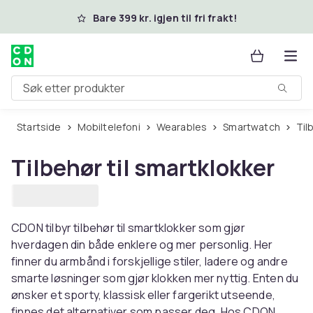
Hopp til hovedinnhold
Bare 399 kr. igjen til fri frakt!
Søk etter produkter
Startside
Mobiltelefoni
Wearables
Smartwatch
Ti
Tilbehør til smartklokker
CDON tilbyr tilbehør til smartklokker som gjør
hverdagen din både enklere og mer personlig. Her
finner du armbånd i forskjellige stiler, ladere og andre
smarte løsninger som gjør klokken mer nyttig. Enten du
ønsker et sporty, klassisk eller fargerikt utseende,
finnes det alternativer som passer deg. Hos CDON