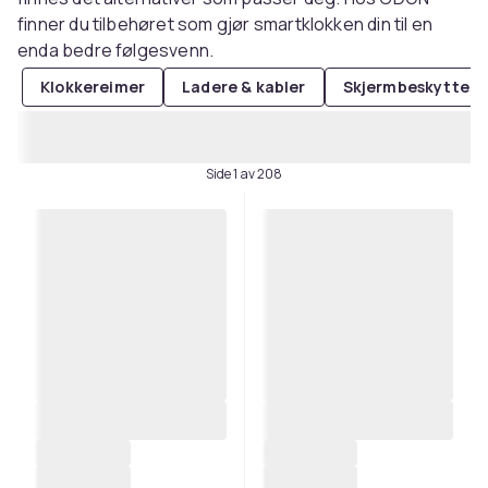
finner du tilbehøret som gjør smartklokken din til en
enda bedre følgesvenn.
Klokkereimer
Ladere & kabler
Skjermbeskyttels
Side 1 av 208