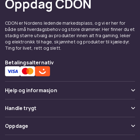
Oppdag CDON
Utbyttbare
klokkereimer
er det mest
populære tilbehøret for smartklokker.
CDON er Nordens ledende markedsplass, og vi er her for
Ladere og kabler — hold
både små hverdagsbehov og store drømmer. Her finner du et
klokken ladet
stadig større utvalg av produkter innen alt fra gaming, leker
og elektronikk til hage, skjønnhet og produkter til kjæledyr.
En ekstra lader til hjemmet og reisen sikrer at
Ting for livet, rett og slett.
smartklokken aldrig går tom.
Betalingsalternativ
Skjermbeskyttelse og deksel
Smartklokke-skjermer er følsomme for riper.
Skjermbeskyttelse
i herdet glass beskytter
Hjelp og informasjon
uten å påvirke berøringsfølsomheten.
Offisielle tilbehør fra Apple og Samsung gir
Vanlige spørsmål
Handle trygt
best garantert kompatibilitet. Tredjeparts-
Spor pakke
produsenter som Spigen tilbyr gode
Betaling
Oppdage
alternativer. Kontroller alltid kompatibilitet med
Angre & returner her
din urmodell.
Levering