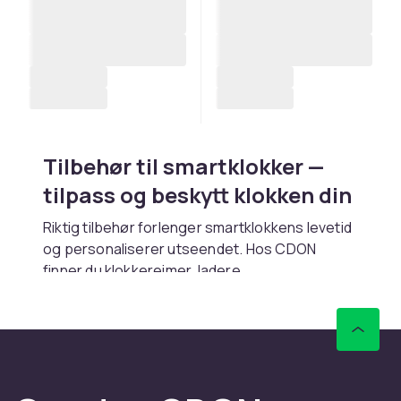
Tilbehør til smartklokker —
tilpass og beskytt klokken din
Riktig tilbehør forlenger smartklokkens levetid
og personaliserer utseendet. Hos CDON
finner du klokkereimer, ladere,
skjermbeskyttelse og reiseetuier til
Apple
,
Samsung
og
Garmin
.
Klokkereimer — personaliser
smartklokken