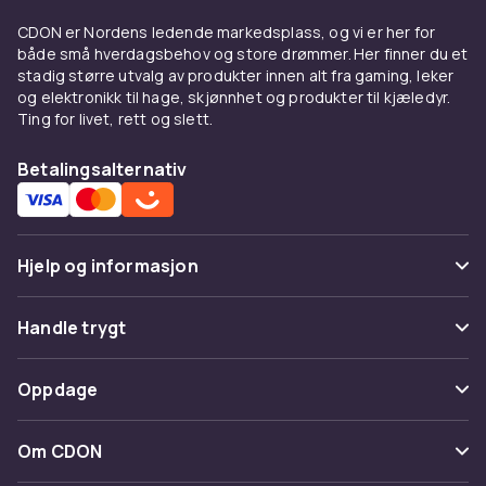
strømper
. Se hele sortimentet i
undertøy
-
CDON er Nordens ledende markedsplass, og vi er her for
kategorien.
både små hverdagsbehov og store drømmer. Her finner du et
stadig større utvalg av produkter innen alt fra gaming, leker
Strømpebukser til alle
og elektronikk til hage, skjønnhet og produkter til kjæledyr.
Ting for livet, rett og slett.
årstider
Tynne strømpebukser i bomull eller mesh
Betalingsalternativ
passer utmerket under kjoler og skjørt om vår
og høst. De gir litt ekstra dekning og varme
uten å bli for varme innendørs. I
Hjelp og informasjon
vintermånedene er tykkere strømpebukser i ull
eller ullignende materiale et utmerket valg.
Vanlige spørsmål
Handle trygt
Termostrømpebukser med innebygget
isolasjon er populære til utendørsaktiviteter
Spor pakke
Betaling
om vinteren.
Oppdage
Angre & returner her
Levering
Mønstrede og ensfarget
Kategorier
Kontakt oss
Om CDON
strømpebukser
Vilkår & policy