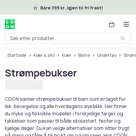
Hopp til hovedinnhold
Bare 399 kr. igjen til fri frakt!
Søk etter produkter
Startside
Klær & sko
Klær
Barne
Undertøy
Strø
Strømpebukser
CDON samler strømpebukser til barn som er laget for
lek, bevegelse og alle hverdagens øyeblikk. Her finner
du myke og fleksible modeller i forskjellige farger og
tykkelser som passer til både skolestart, fester og
kjølige dager. Du kan velge alternativer som sitter trygt
på plass og tåler å bli brukt om og om igjen. Hos CDON