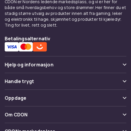
CDON er Nordens ledende markedsplass, og vi er her for
Hverdagsstrømper og
både små hverdagsbehov og store drømmer. Her finner du et
stadig større utvalg av produkter innen alt fra gaming, leker
skolestrømper
og elektronikk til hage, skjønnhet og produkter til kjæledyr.
Ting for livet, rett og slett.
Enkle og behagelige bomullsstrømper er et
uunnværlig basisplagg. Velg strømper med
Betalingsalternativ
forsterket hæl og tå for ekstra holdbarhet.
Strømper selges i praktiske flerpakker, som er
en prisgunstig og smart måte å alltid ha et
lager hjemme.
Hjelp og informasjon
Velg pakker i nøytrale farger som lett matcher
Vanlige spørsmål
barnets klær, eller velg morsomme mønstrede
Handle trygt
varianter.
Spor pakke
Betaling
Oppdage
Sportsstrømper til aktive
Angre & returner her
Levering
barn
Kategorier
Kontakt oss
Om CDON
Vilkår & policy
Barn som idrettsr regelmessig har godt av
Varemerker
strømper spesielt designet for sport.
Om oss
Tilbakekallinger