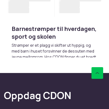
Barnestrømper til hverdagen,
sport og skolen
Strømper er et plagg vi skifter ut hyppig, og
med barn i huset forsvinner de dessuten med
jevne mellomrom. Hos CDON finner du et bredt
sortiment av barnestrømper i alle størrelser,
tykkelser og mønstre. Vi tilbyr strømper til alle
aldre og behov, fra tynne sommersokker og
sportsstrømper til varme ullstrømper til
vinterens kulde.
Oppdag CDON
Suppler med
strømpebukser
til ekstra varme
ben under kjoler og skjørt. Se hele sortimentet
i
undertøy
-kategorien.