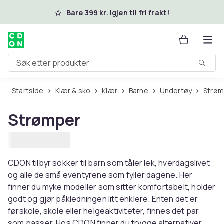
Hopp til hovedinnhold
Bare 399 kr. igjen til fri frakt!
Søk etter produkter
Startside
Klær & sko
Klær
Barne
Undertøy
Strø
Strømper
CDON tilbyr sokker til barn som tåler lek, hverdagslivet
og alle de små eventyrene som fyller dagene. Her
finner du myke modeller som sitter komfortabelt, holder
godt og gjør påkledningen litt enklere. Enten det er
førskole, skole eller helgeaktiviteter, finnes det par
som passer. Hos CDON finner du trygge alternativer