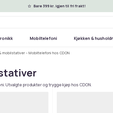
Bare 399 kr. igjen til fri frakt!
tronikk
Mobiltelefoni
Kjøkken & hushold
 & mobilstativer – Mobiltelefoni hos CDON
stativer
oni. Utvalgte produkter og trygge kjøp hos CDON.