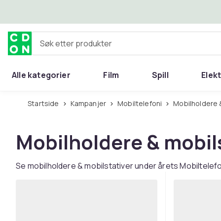
Hopp til hovedinnhold
Søk etter produkter
Alle kategorier
Film
Spill
Elek
Startside
Kampanjer
Mobiltelefoni
Mobilholdere
Mobilholdere & mobil
Se mobilholdere & mobilstativer under årets Mobiltelef