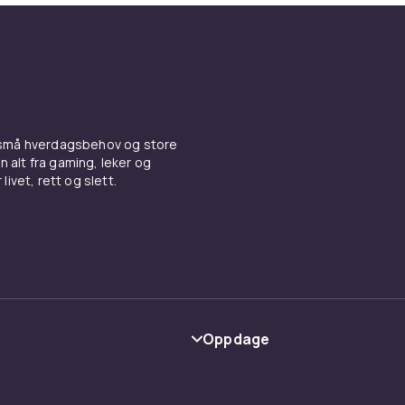
 små hverdagsbehov og store
n alt fra gaming, leker og
livet, rett og slett.
Oppdage
Kategorier
Varemerker