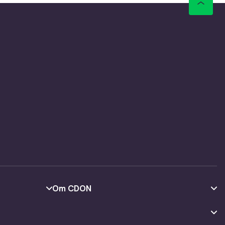
Om CDON
Om oss
Kundeanmeldelser