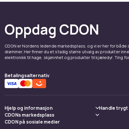
Oppdag CDON
CDON er Nordens ledende markedsplass, og vi er her for både
drømmer. Her finner du et stadig større utvalg av produkter inne
elektronikk til hage, skjønnhet og produkter til kjæledyr. Ting for 
Betalingsalternativ
Hjelp og informasjon
Handle trygt
CDONs markedsplass
Vanlige spørsmål
Betaling
CDON på sosiale medier
Merchant Help Center
Spor pakke
Levering