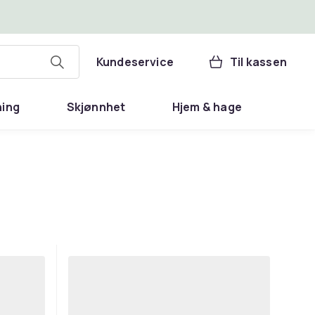
Kundeservice
Til kassen
ning
Skjønnhet
Hjem & hage