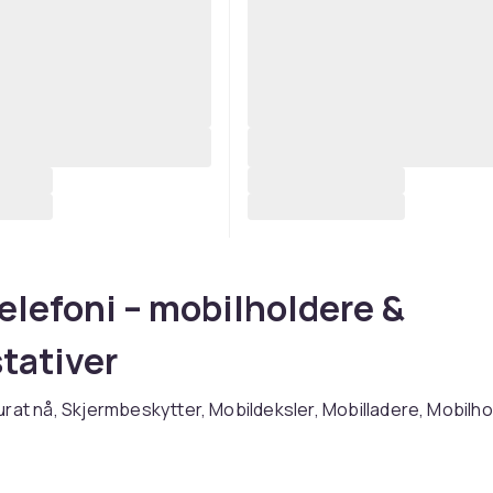
elefoni – mobilholdere &
tativer
rat nå, Skjermbeskytter, Mobildeksler, Mobilladere, Mobilho
, Tilbehør til mobilkameraet.