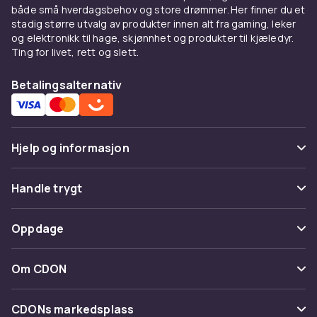
både små hverdagsbehov og store drømmer. Her finner du et
stadig større utvalg av produkter innen alt fra gaming, leker
og elektronikk til hage, skjønnhet og produkter til kjæledyr.
Ting for livet, rett og slett.
Betalingsalternativ
Hjelp og informasjon
Vanlige spørsmål
Handle trygt
Spor pakke
Betaling
Oppdage
Angre & returner her
Levering
Kategorier
Kontakt oss
Om CDON
Vilkår & policy
Varemerker
Om oss
Tilbakekallinger
CDONs markedsplass