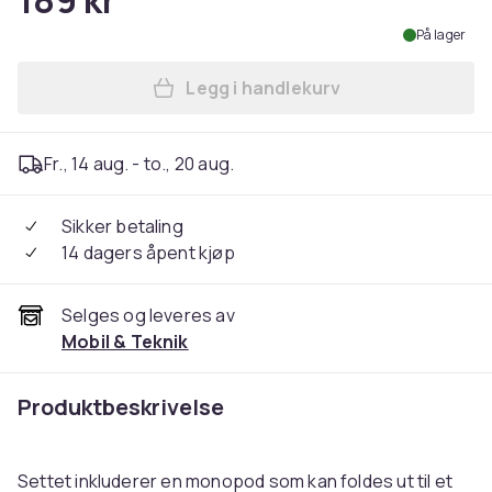
189 kr
På lager
Legg i handlekurv
Legg Selfie stick / stativ m
Fr., 14 aug. - to., 20 aug.
Sikker betaling
14 dagers åpent kjøp
Selges og leveres av
Mobil & Teknik
Produktbeskrivelse
Settet inkluderer en monopod som kan foldes ut til et