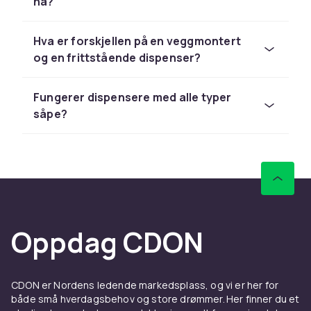
ha?
Veggmonterte dispensere er det vanligste
valget - de sparer benkeplass og er enkle å
Hva er forskjellen på en veggmontert
bruke med én hånd. Frittstående modeller
og en frittstående dispenser?
passer på benken eller baderomshyllen.
Se hele sortimentet av
baderomstilbehør
for
Fungerer dispensere med alle typer
mer tilbehør.
såpe?
Oppdag CDON
CDON er Nordens ledende markedsplass, og vi er her for
både små hverdagsbehov og store drømmer. Her finner du et