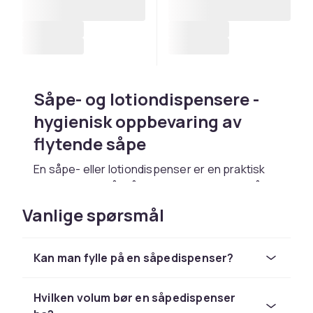
Såpe- og lotiondispensere -
hygienisk oppbevaring av
flytende såpe
En såpe- eller lotiondispenser er en praktisk
og hygienisk måte å oppbevare flytende såpe,
håndlotion eller sjampo på badet og ved
Vanlige spørsmål
kjøkkenvasken. En fast dispenser gir et ryddig
og enhetlig uttrykk, reduserer plastforbruket
når du kan fylle på med refill, og er enklere å
Kan man fylle på en såpedispenser?
bruke for barn og eldre. Hos CDON finner du
dispensere i krom, matt svart, hvitt og andre
Hvilken volum bør en såpedispenser
utføringer.