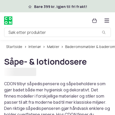
Hopp til hovedinnhold
Bare 399 kr. igjen til fri frakt!
Søk etter produkter
Startside
Interiør
Møbler
Baderomsmøbler & baderom
Såpe- & lotiondosere
CDON tilbyr såpedispensere og såpebeholdere som
gjør badet både mer hygienisk og dekorativt. Det
finnes modeller i forskjellige materialer og stiler som
passer til alt fra moderne bad til mer klassiske miljøer.
Den riktige såpedispenseren gjør håndvask enklere og
holder overflatene renere. Hos CDON finner du