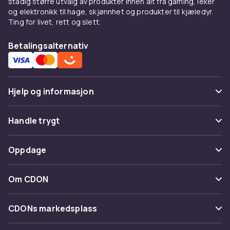
stadig større utvalg av produkter innen alt fra gaming, leker
og elektronikk til hage, skjønnhet og produkter til kjæledyr.
Ting for livet, rett og slett.
Betalingsalternativ
Hjelp og informasjon
Vanlige spørsmål
Handle trygt
Spor pakke
Betaling
Oppdage
Angre & returner her
Levering
Kategorier
Kontakt oss
Om CDON
Vilkår & policy
Varemerker
Om oss
Tilbakekallinger
CDONs markedsplass
Guider
Kundeanmeldelser