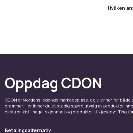
glykolsyre fo
Hvilken an
Eksfolier et 
kremer.
Anti-a
langva
De mest effek
vitamin, pept
kollagenprodu
Oppdag CDON
lysere hudton
steget for å 
finner du ans
CDON er Nordens ledende markedsplass, og vi er her for både
og nattkreme
drømmer. Her finner du et stadig større utvalg av produkter inne
elektronikk til hage, skjønnhet og produkter til kjæledyr. Ting for 
Populæ
Betalingsalternativ