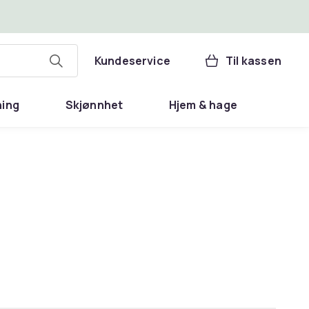
Kundeservice
Til kassen
ning
Skjønnhet
Hjem & hage