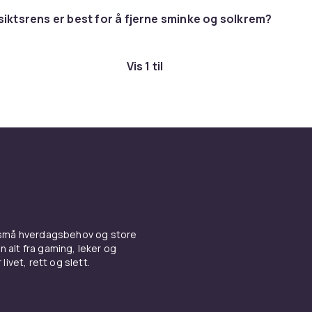
r glød, eller BHA-syrer som salisylsyre for å rense porene i d
siktsrens er best for å fjerne sminke og solkrem?
par ganger i uken for å holde huden glatt og mottakelig for s
Vis 1 til
ge hudpleie og solbeskyttelse
rige resultater
tive anti-age-ingrediensene i moderne hudpleie er retinol, 
ider og hyaluronsyre. Retinol stimulerer cellefornyelse og
ksjon, mens C-vitamin beskytter mot frie radikaler og gir e
e. Daglig solbeskyttelse med minst SPF 30 er det absolutt v
forebygge for tidlig aldring, pigmentflekker og solskader. P
iktskremer med innebygd SPF, dedikerte solbeskyttelser for
 små hverdagsbehov og store
r med retinol som jobber mens du sover.
n alt fra gaming, leker og
livet, rett og slett.
re merker innen hudpleie for