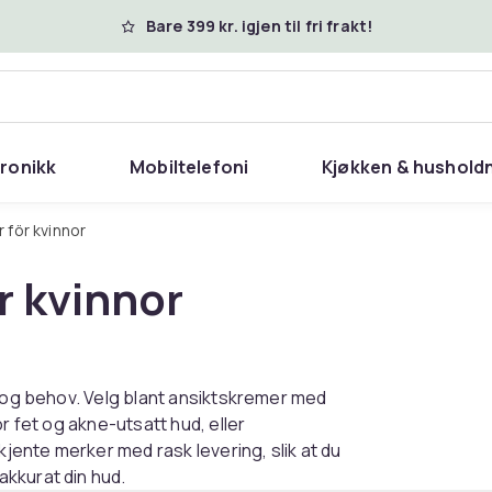
Bare 399 kr. igjen til fri frakt!
tronikk
Mobiltelefoni
Kjøkken & hushold
 för kvinnor
r kvinnor
r og behov. Velg blant ansiktskremer med
r fet og akne-utsatt hud, eller
kjente merker med rask levering, slik at du
kkurat din hud.