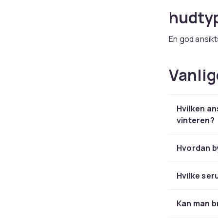
hudty
En god ansikt
fuktkremer m
og holder på 
Vanlig
oljefrie gelk
talgproduksj
ingredienser 
Hvilken an
tilpasses spe
vinteren?
Ansikt
Hvordan by
stråle
Hvilke ser
Riktig rensing
ansiktsrens f
huden. Dobbel
Kan man br
spesielt effe