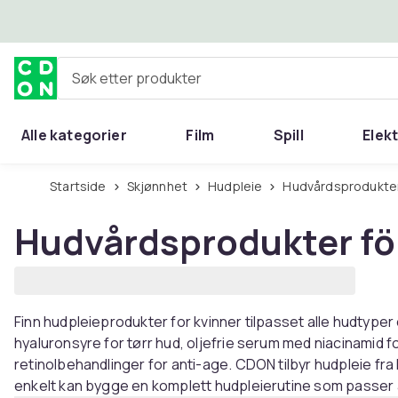
Hopp til hovedinnhold
Søk etter produkter
Alle kategorier
Film
Spill
Elek
Startside
Skjønnhet
Hudpleie
Hudvårdsprodukter
Hudvårdsprodukter fö
Finn hudpleieprodukter for kvinner tilpasset alle hudtype
hyaluronsyre for tørr hud, oljefrie serum med niacinamid fo
retinolbehandlinger for anti-age. CDON tilbyr hudpleie fra 
enkelt kan bygge en komplett hudpleierutine som passer a