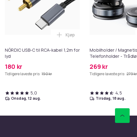
Kjøp
Legg NÖRDIC USB-C til RCA-kabel
NÖRDIC USB-C til RCA-kabel 1,2m for
Mobilholder / Magneti
lyd
Telefonholder - Trådlø
Vakuumfeste for Bil
180 kr
269 kr
Tidligere laveste pris:
190 kr
Tidligere laveste pris:
279 k
5,0
4,5
onsdag, 12 aug.
tirsdag, 18 aug.