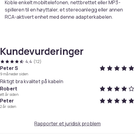
Koble enkelt mobiltelefonen, nettbrettet eller MP3-
spilleren til en høyttaler, et stereoanlegg eller annen
RCA-aktivert enhet med denne adapterkabelen.
Spesifikasjoner:
Farge: Grå
Kabellengde: 120 cm
Kundevurderinger
Materialer: Aluminiumslegering, kobber, flettet bomull
4,4
(12)
Pakken inkluderer:
Peter S
9 måneder siden
1 x USB-C til RCA lydkabel
Riktigt bra kvalitet på kabeln
Farge
Robert
Grey
ett år siden
Peter
Størrelse
2 år siden
1.2 m
Vekt, gram
Rapporter et juridisk problem
26
Artikkel nr.