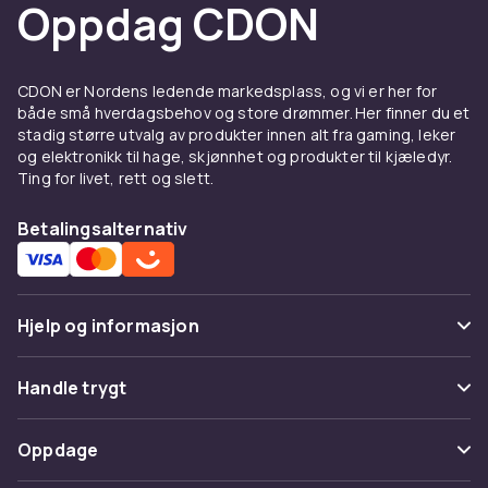
Oppdag CDON
CDON er Nordens ledende markedsplass, og vi er her for
både små hverdagsbehov og store drømmer. Her finner du et
stadig større utvalg av produkter innen alt fra gaming, leker
og elektronikk til hage, skjønnhet og produkter til kjæledyr.
Ting for livet, rett og slett.
Betalingsalternativ
Hjelp og informasjon
Vanlige spørsmål
Handle trygt
Spor pakke
Betaling
Oppdage
Angre & returner her
Levering