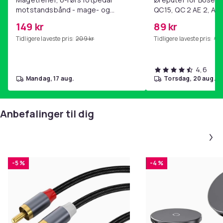
motstandsbånd - mage- og
QC15, QC 2 AE 2, AE 
kjernetrening, yoga og
SoundTrue, SoundLin
149 kr
89 kr
hjemmegymnastikk Purple
Tidligere laveste pris:
209 kr
Tidligere laveste pris:
99 
4,6
mandag, 17 aug.
torsdag, 20 aug.
Anbefalinger til dig
-5 %
-4 %