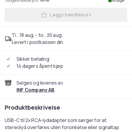
Tidligere laveste pris:
167 kr
På lager
Legg i handlekurv
Legg USB-C til 2x RCA stere
Ti., 18 aug. - to., 20 aug.
Levert i postkassen din
Sikker betaling
14 dagers åpent kjøp
Selges og leveres av
INF Company AB
Produktbeskrivelse
USB-C til 2x RCA-lydadapter som sørger for at
stereolyd overføres uten forsinkelse eller signaltap.