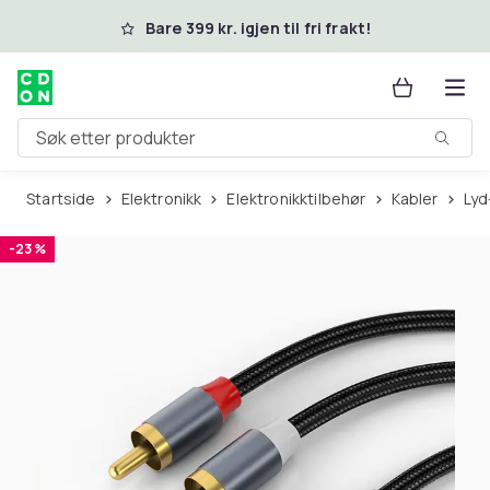
Hopp til hovedinnhold
Bare 399 kr. igjen til fri frakt!
Søk etter produkter
Startside
Elektronikk
Elektronikktilbehør
Kabler
Ly
-23 %