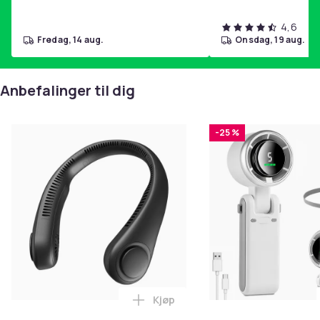
Vekt, gram
4,6
fredag, 14 aug.
onsdag, 19 aug.
700
Artikkel nr.
46514e14-6f41-5ce3-bfe2-3dc2982ac3f3
Anbefalinger til dig
Produktsikkerhetsinformasjon
-25 %
Kjøp
Legg Bærbar Vifte / Halsvifte - 