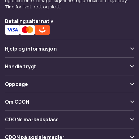
og elektronikk til hage, skjønnhet og produkter til kjæledyr.
Ting for livet, rett og slett.
Betalingsalternativ
Hjelp og informasjon
Vanlige spørsmål
Handle trygt
Spor pakke
Betaling
Oppdage
Angre & returner her
Levering
Kategorier
Kontakt oss
Om CDON
Vilkår & policy
Varemerker
Om oss
Tilbakekallinger
CDONs markedsplass
Guider
Kundeanmeldelser
Merchant Help Center
CDON på sosiale medier