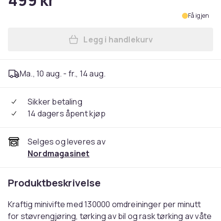
499 kr
Få igjen
Legg i handlekurv
Legg Turbovifte / Minivifte
Ma., 10 aug. - fr., 14 aug.
Sikker betaling
14 dagers åpent kjøp
Selges og leveres av
Nordmagasinet
Produktbeskrivelse
Kraftig minivifte med 130000 omdreininger per minutt
for støvrengjøring, tørking av bil og rask tørking av våte