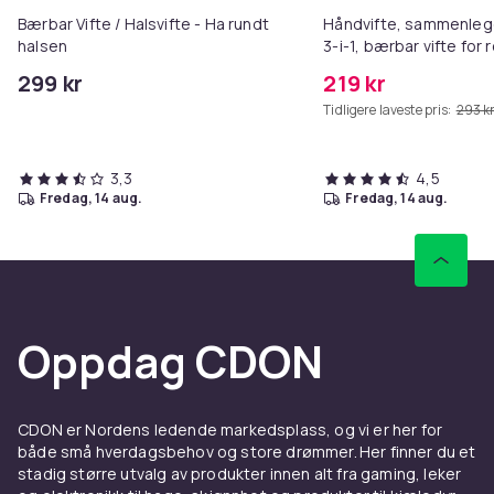
Bærbar Vifte / Halsvifte - Ha rundt
Håndvifte, sammenleg
halsen
3-i-1, bærbar vifte for 
White
299 kr
219 kr
Tidligere laveste pris:
293 k
3,3
4,5
fredag, 14 aug.
fredag, 14 aug.
Oppdag CDON
CDON er Nordens ledende markedsplass, og vi er her for
både små hverdagsbehov og store drømmer. Her finner du et
stadig større utvalg av produkter innen alt fra gaming, leker