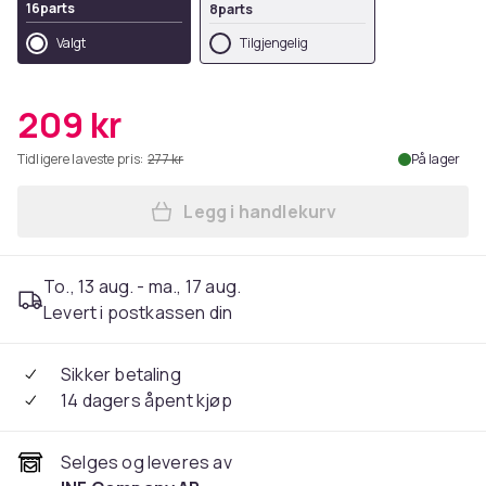
16parts
8parts
Valgt
Tilgjengelig
209 kr
Tidligere laveste pris:
277 kr
På lager
Legg i handlekurv
Legg Tilbehør til robotstøvsu
To., 13 aug. - ma., 17 aug.
Levert i postkassen din
Sikker betaling
14 dagers åpent kjøp
Selges og leveres av