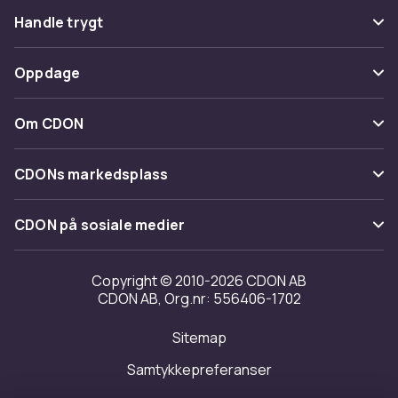
Vanlige spørsmål
Handle trygt
Spor pakke
Betaling
Oppdage
Angre & returner her
Levering
Kategorier
Kontakt oss
Om CDON
Vilkår & policy
Varemerker
Om oss
Tilbakekallinger
CDONs markedsplass
Guider
Kundeanmeldelser
Merchant Help Center
CDON på sosiale medier
Jobbe på CDON
Investor relations
Copyright © 2010-2026 CDON AB
CDON AB, Org.nr: 556406-1702
Tilgjengelighet
Sitemap
Samtykkepreferanser