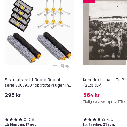
Kjøp
Legg Ekstrautstyr til iRobot Ro
Ekstrautstyr til iRobot Roomba
Kendrick Lamar - To Pim
serie 800/900 robotstøvsuger 14
(2Lp) (LP)
deler
298 kr
564 kr
Tidligere laveste pris:
575 kr
3,9
4,0
mandag, 17 aug.
fredag, 21 aug.