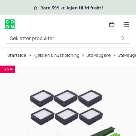
Hopp til hovedinnhold
Bare 399 kr. igjen til fri frakt!
Søk etter produkter
Startside
Kjøkken & husholdning
Støvsugere
Støvsug
-25 %