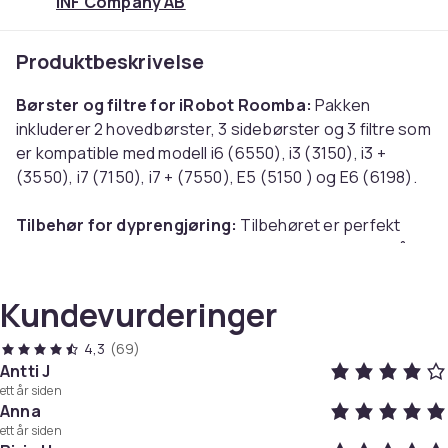
INF Company AB
Produktbeskrivelse
Børster og filtre for iRobot Roomba:
Pakken
inkluderer 2 hovedbørster, 3 sidebørster og 3 filtre som
er kompatible med modell i6 (6550), i3 (3150), i3 +
(3550), i7 (7150), i7 + (7550), E5 (5150 ) og E6 (6198).
Tilbehør for dyprengjøring:
Tilbehøret er perfekt
som erstatning for de gamle børstene og filtrene på
støvsugeren din. Rengjør støv og smuss grundig.
Holder luften ren, noe som er bra mot pollen og andre
Kundevurderinger
luftbårne allergier.
4,3
(69)
Rengjør regelmessig:
Det er anbefalt å engjøre
Antti J
ett år siden
filtrene dine regelmessig og skifte ut tilbehøret etter
Anna
ca. 3 måneders bruk for å få maksimal effekt ut av
ett år siden
Roomba.