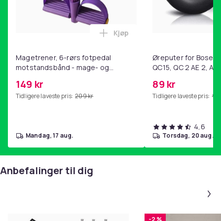
Vekt, gram
161
Kjøp
Artikkel nr.
Legg Magetrener, 6-rørs fotp
2e0ec7f1-b0b1-4c0a-9831-b7951d5b6c24
Magetrener, 6-rørs fotpedal
Øreputer for Bose QC
Produktsikkerhetsinformasjon
motstandsbånd - mage- og
QC15, QC 2 AE 2, AE 
kjernetrening, yoga og
SoundTrue, SoundLin
149 kr
89 kr
hjemmegymnastikk Purple
Tidligere laveste pris:
209 kr
Tidligere laveste pris:
99 
4,6
mandag, 17 aug.
torsdag, 20 aug.
Anbefalinger til dig
-2 %